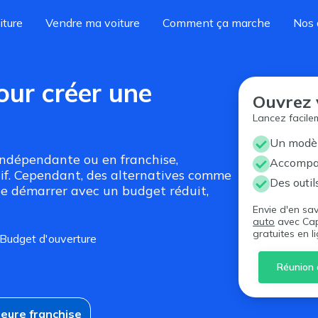
iture
Vendre ma voiture
Comment ça marche
Nos 
our créer une
Ouvrez 
Lancez facile
Un modèle
indépendante ou en franchise,
Accompa
atif. Cependant, des alternatives comme
Des outil
e démarrer avec un budget réduit,
Envie d'en sa
auto
avec Cap
gratuites en l
Budget d'ouverture
Réunion 
leure franchise