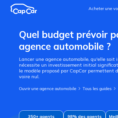
Aller au contenu principal
Acheter une vo
Quel budget prévoir p
agence automobile ?
Lancer une agence automobile, qu'elle soit 
nécessite un investissement initial signific
le modèle proposé par CapCar permettent d
voire nul.
Ouvrir une agence automobile
Tous les guides
350+ agents
98% des agents
Meil