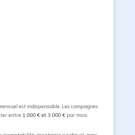
ng mensuel est indispensable. Les campagnes
nter entre
1 000 € et 3 000 €
par mois.
s
(comptabilité, assistance juridique), ainsi