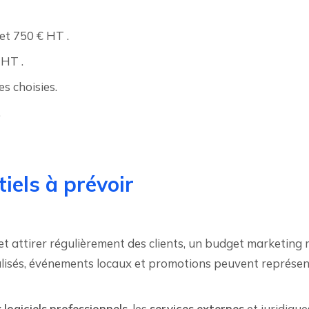
 et 750 € HT .
 HT .
es choisies.
.
iels à prévoir
ce et attirer régulièrement des clients, un budget marketi
cialisés, événements locaux et promotions peuvent représe
ogiciels professionnels
, les
services externes
et
juridique