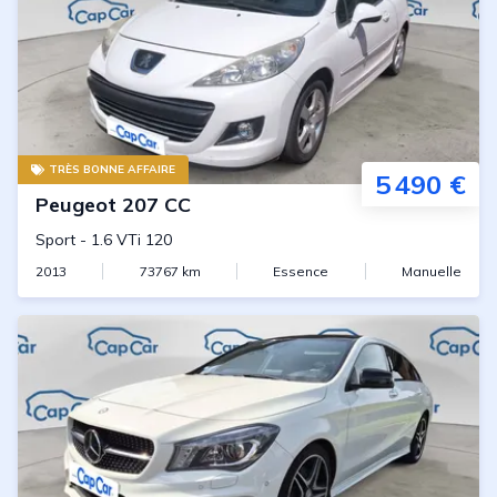
TRÈS BONNE AFFAIRE
5 490 €
Peugeot
207 CC
Sport
-
1.6 VTi 120
2013
73767
km
Essence
Manuelle