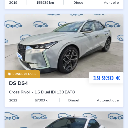
2019
155939
km
Diesel
Manuelle
BONNE AFFAIRE
19 930 €
DS
DS4
Cross Rivoli
-
1.5 BlueHDi 130 EAT8
2022
57303
km
Diesel
Automatique