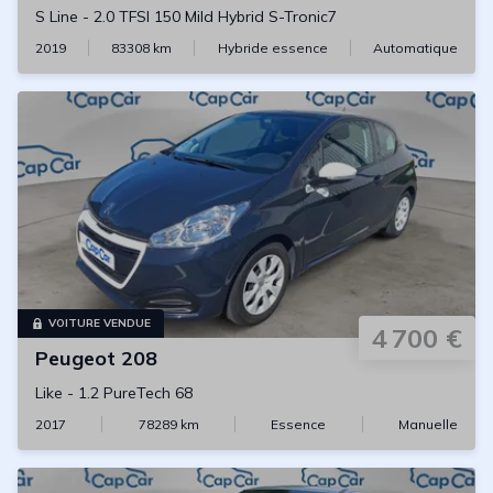
S Line
-
2.0 TFSI 150 Mild Hybrid S-Tronic7
2019
83308
km
Hybride essence
Automatique
VOITURE VENDUE
4 700 €
Peugeot
208
Like
-
1.2 PureTech 68
2017
78289
km
Essence
Manuelle