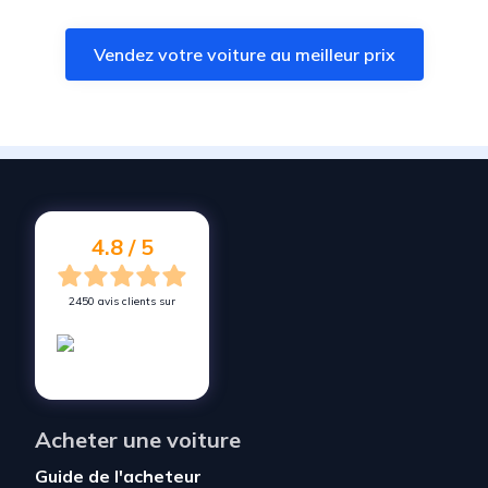
Vendez votre voiture à
Roubaix
Vendez votre voiture au meilleur prix
Vendez votre voiture à
Mons-en-Barœul
Vendez votre voiture à
Templeuve-en-Pévèle
Vendez votre voiture à
Ronchin
Vendez votre voiture à
Wasquehal
Vendez votre voiture à
Ennevelin
4.8 / 5
2450 avis clients sur
Acheter une voiture
Guide de l'acheteur