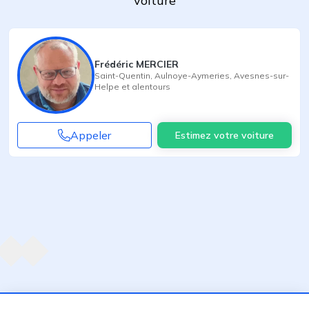
voiture
Frédéric MERCIER
Saint-Quentin
,
Aulnoye-Aymeries
,
Avesnes-sur-
Helpe
et alentours
Appeler
Estimez votre voiture
Agent suivant
ent