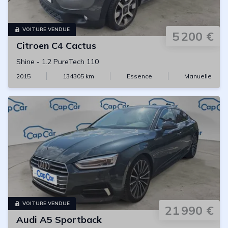
VOITURE VENDUE
5 200 €
Citroen
C4 Cactus
Shine
-
1.2 PureTech 110
2015
134305
km
Essence
Manuelle
VOITURE VENDUE
21 990 €
Audi
A5 Sportback