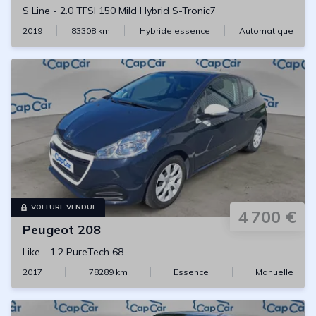
S Line
-
2.0 TFSI 150 Mild Hybrid S-Tronic7
2019
83308
km
Hybride essence
Automatique
VOITURE VENDUE
4 700 €
Peugeot
208
Like
-
1.2 PureTech 68
2017
78289
km
Essence
Manuelle