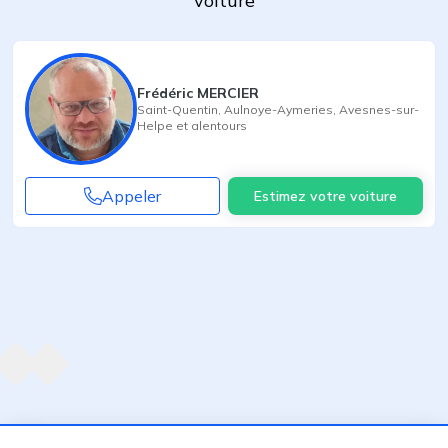
voiture
Frédéric MERCIER
Saint-Quentin
,
Aulnoye-Aymeries
,
Avesnes-sur-
Helpe
et alentours
Appeler
Estimez votre voiture
Agent suivant
ent