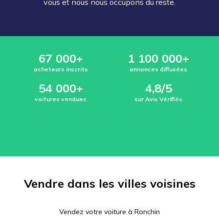
vous et nous nous occupons du reste.
67 000+
1 100 000+
acheteurs inscrits
annonces diffusées
54 000+
4,8/5
voitures vendues
sur Avis Vérifiés
Vendre dans les villes voisines
Vendez votre voiture à
Ronchin