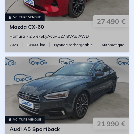
VOITURE VENDUE
27 490 €
Mazda
CX-60
Homura
-
2.5 e-SkyActiv 327 BVA8 AWD
2023
109000
km
Hybride rechargeable
Automatique
VOITURE VENDUE
21 990 €
Audi
A5 Sportback