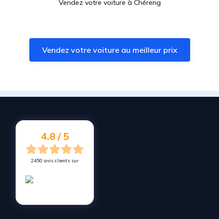
Vendez votre voiture à
Chéreng
Vendez votre voiture à
Cysoing
Vendez votre voiture à
Emmerin
Vendez votre voiture au meilleur prix
Vendez votre voiture à
Pont-à-Marcq
Vendez votre voiture à
Templeuve-en-Pévèle
Vendez votre voiture à
La Madeleine
Vendez votre voiture à
Seclin
Vendez votre voiture à
Houplin-Ancoisne
4.8 / 5
2450 avis clients sur