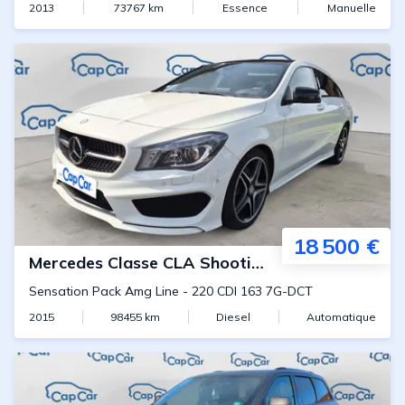
2013
73767
km
Essence
Manuelle
18 500 €
Mercedes
Classe CLA Shooting Brake
Sensation Pack Amg Line
-
220 CDI 163 7G-DCT
2015
98455
km
Diesel
Automatique