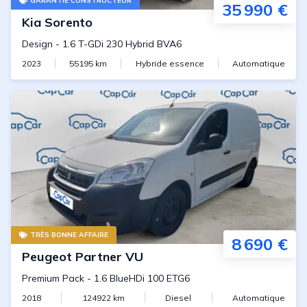
GARANTIE CONSTRUCTEUR
35 990 €
Kia
Sorento
Design
-
1.6 T-GDi 230 Hybrid BVA6
2023
55195
km
Hybride essence
Automatique
TRÈS BONNE AFFAIRE
8 690 €
Peugeot
Partner VU
Premium Pack
-
1.6 BlueHDi 100 ETG6
2018
124922
km
Diesel
Automatique