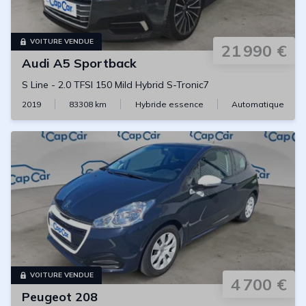
VOITURE VENDUE
21 990 €
Audi
A5 Sportback
S Line
-
2.0 TFSI 150 Mild Hybrid S-Tronic7
2019
83308
km
Hybride essence
Automatique
VOITURE VENDUE
4 700 €
Peugeot
208