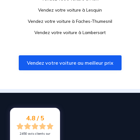
Vendez votre voiture à
Lesquin
Vendez votre voiture à
Faches-Thumesnil
Vendez votre voiture à
Lambersart
Vendez votre voiture à
Bondues
Vendez votre voiture à
Mouvaux
Vendez votre voiture au meilleur prix
Vendez votre voiture à
Roubaix
Vendez votre voiture à
Loos
Vendez votre voiture à
Sainghin-en-Mélantois
Vendez votre voiture à
Wambrechies
Vendez votre voiture à
Chéreng
4.8 / 5
2450 avis clients sur