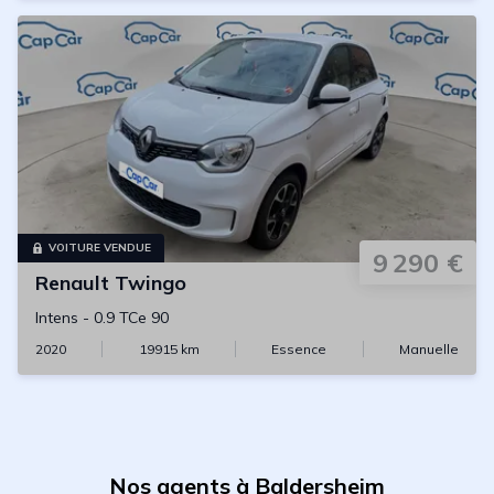
VOITURE VENDUE
9 290 €
Renault
Twingo
Intens
-
0.9 TCe 90
2020
19915
km
Essence
Manuelle
Nos agents à Baldersheim