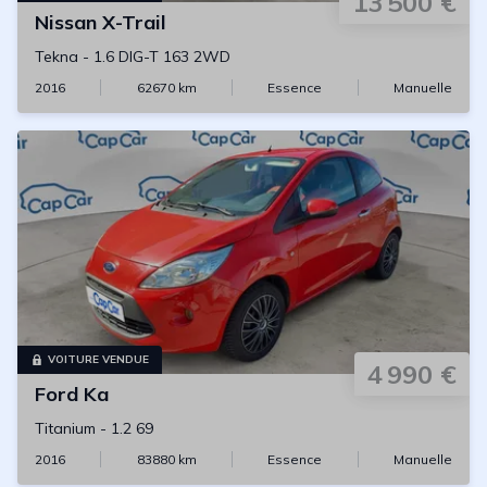
13 500 €
Nissan
X-Trail
Tekna
-
1.6 DIG-T 163 2WD
2016
62670
km
Essence
Manuelle
VOITURE VENDUE
4 990 €
Ford
Ka
Titanium
-
1.2 69
2016
83880
km
Essence
Manuelle