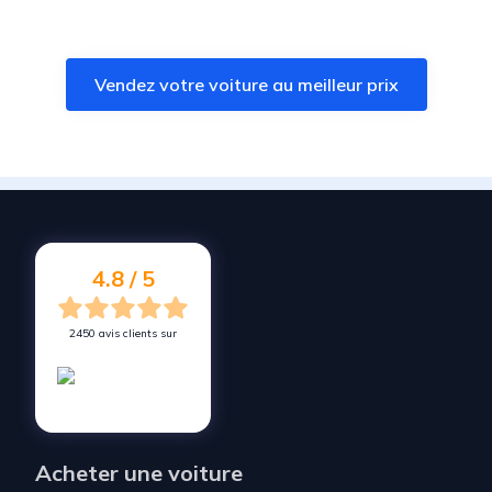
Vendez votre voiture à
Réguisheim
Vendez votre voiture à
Lutterbach
Vendez votre voiture au meilleur prix
Vendez votre voiture à
Brunstatt-Didenheim
Vendez votre voiture à
Ungersheim
Vendez votre voiture à
Wittelsheim
Vendez votre voiture à
Staffelfelden
Vendez votre voiture à
Morschwiller-le-Bas
4.8 / 5
2450 avis clients sur
Acheter une voiture