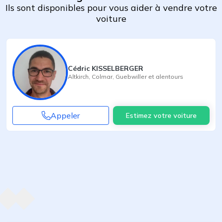
Ils sont disponibles pour vous aider à vendre votre
voiture
Cédric KISSELBERGER
Altkirch
,
Colmar
,
Guebwiller
et alentours
Appeler
Estimez votre voiture
Agent suivant
ent