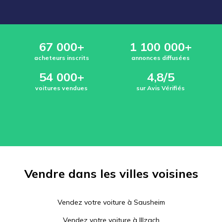
67 000+
1 100 000+
acheteurs inscrits
annonces diffusées
54 000+
4,8/5
voitures vendues
sur Avis Vérifiés
Vendre dans les villes voisines
Vendez votre voiture à
Sausheim
Vendez votre voiture à
Illzach