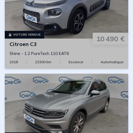
VOITURE VENDUE
10 490 €
Citroen
C3
Shine
-
1.2 PureTech 110 EAT6
2018
23300
km
Essence
Automatique