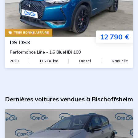
TRÈS BONNE AFFAIRE
12 790 €
DS
DS3
Performance Line
-
1.5 BlueHDi 100
2020
115336
km
Diesel
Manuelle
Dernières voitures vendues à Bischoffsheim