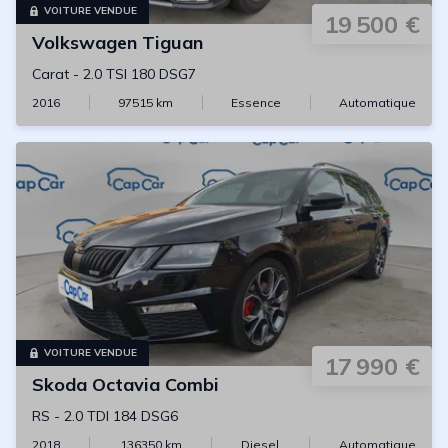
VOITURE VENDUE
19 500 €
Volkswagen
Tiguan
Carat
-
2.0 TSI 180 DSG7
2016
97515
km
Essence
Automatique
VOITURE VENDUE
17 990 €
Skoda
Octavia Combi
RS
-
2.0 TDI 184 DSG6
2018
136350
km
Diesel
Automatique