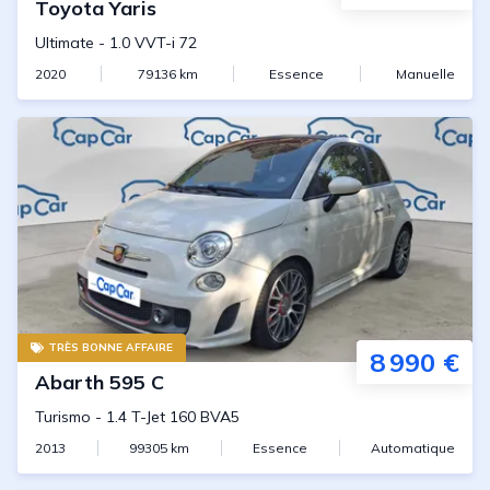
Toyota
Yaris
Ultimate
-
1.0 VVT-i 72
2020
79136
km
Essence
Manuelle
TRÈS BONNE AFFAIRE
8 990 €
Abarth
595 C
Turismo
-
1.4 T-Jet 160 BVA5
2013
99305
km
Essence
Automatique