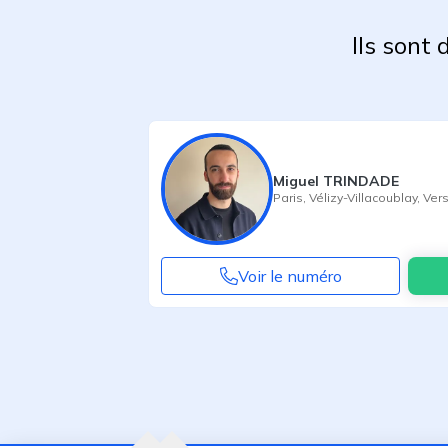
Ils sont
Miguel TRINDADE
Paris
,
Vélizy-Villacoublay
,
Vers
Voir le numéro
Agent suivant