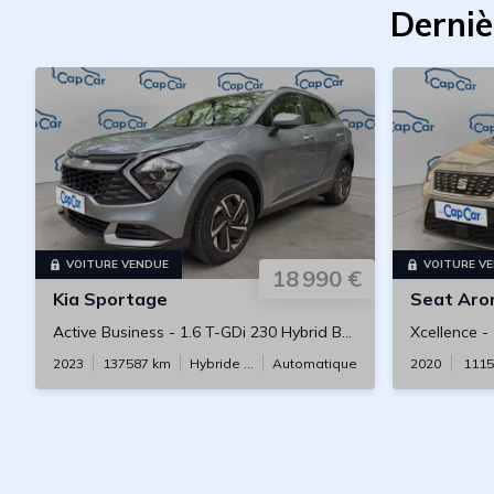
Derniè
VOITURE VENDUE
VOITURE V
18 990 €
Kia
Sportage
Seat
Aro
Active Business
-
1.6 T-GDi 230 Hybrid BVA6
Xcellence
-
2023
137587
km
Hybride essence
Automatique
2020
1115