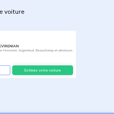
e voiture
EVIRENIAN
te-Honorine
,
Argenteuil
,
Beauchamp
et alentours
Voir
Estimez votre voiture