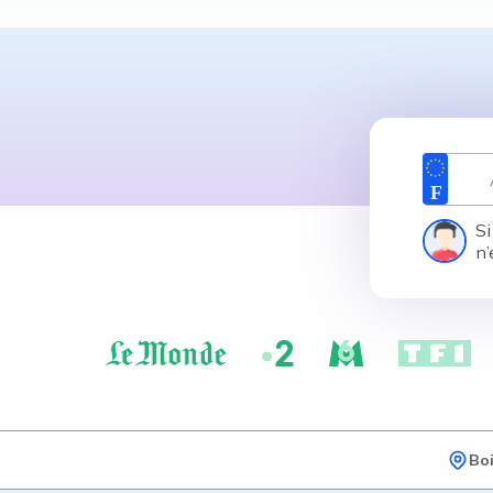
Si
n’
Bo