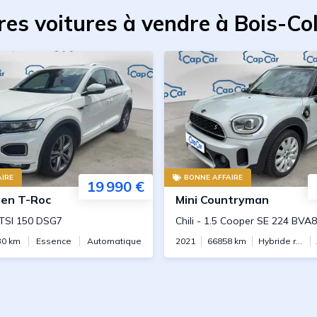
res voitures à vendre à Bois-C
IRE
BONNE AFFAIRE
19 990 €
gen
T-Roc
Mini
Countryman
 TSI 150 DSG7
Chili
-
1.5 Cooper SE 224 BVA8
30
km
Essence
Automatique
2021
66858
km
Hybride rechargeable