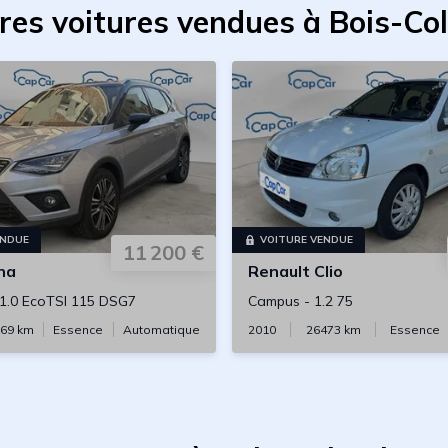
res voitures vendues à Bois-C
ENDUE
VOITURE VENDUE
11 200 €
na
Renault
Clio
1.0 EcoTSI 115 DSG7
Campus
-
1.2 75
69
km
Essence
Automatique
2010
26473
km
Essence