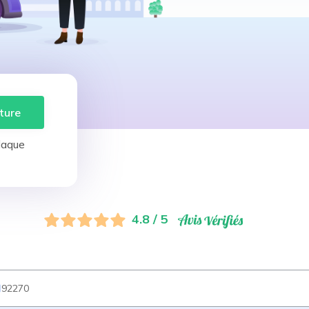
ture
laque
4.8 / 5
92270