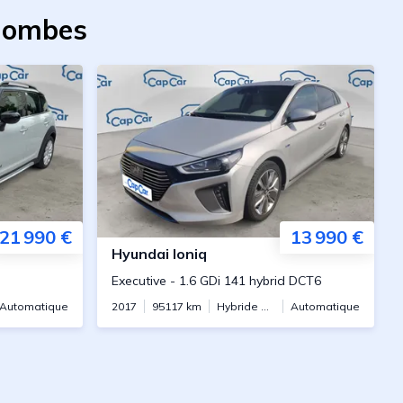
olombes
21 990 €
13 990 €
Hyundai
Ioniq
Executive
-
1.6 GDi 141 hybrid DCT6
Automatique
2017
95117
km
Hybride essence
Automatique