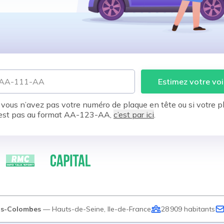
Estimez votre voi
 vous n’avez pas votre numéro de plaque en tête ou si votre p
est pas au format AA-123-AA,
c’est par ici
.
is-Colombes
—
Hauts-de-Seine
,
Ile-de-France
28 909
habitants