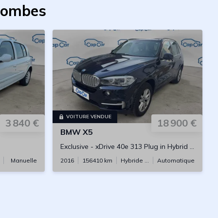
olombes
VOITURE VENDUE
3 840 €
18 900 €
BMW
X5
Exclusive
-
xDrive 40e 313 Plug in Hybrid BVA
Manuelle
2016
156410
km
Hybride rechargeable
Automatique