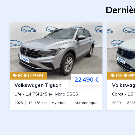
Derniè
BONNE AFFAIRE
BONNE AFFA
22 490 €
Volkswagen
Tiguan
Volkswa
Life
-
1.4 TSI 245 e-Hybrid DSG6
Carat
-
1.5
2023
124183
km
Hybride rechargeable
Automatique
2020
891