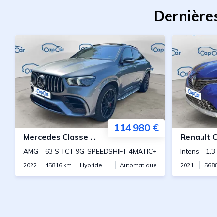
Dernières
114 980 €
Mercedes
Classe GLE Coupe
Renault
C
AMG
-
63 S TCT 9G-SPEEDSHIFT 4MATIC+
Intens
-
1.3
2022
45816
km
Hybride essence
Automatique
2021
568