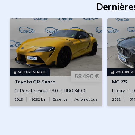
Dernière
VOITURE VENDUE
VOITURE V
58 490 €
Toyota
GR Supra
MG
ZS
Gr Pack Premium
-
3.0 TURBO 340.0
Luxury
-
1.
2019
49292
km
Essence
Automatique
2022
57