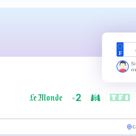
Si
n’
C