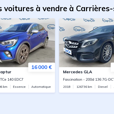
 voitures à vendre à Carrières
16 000 €
aptur
Mercedes
GLA
 TCe 140 EDC7
Fascination
-
200d 136 7G-DC
86
km
Essence
Automatique
2018
126736
km
Diesel