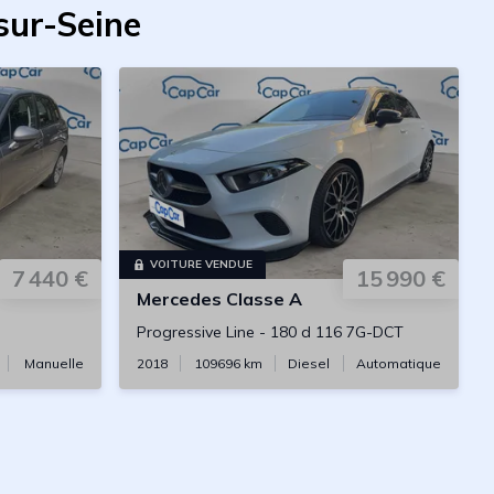
sur-Seine
VOITURE VENDUE
7 440 €
15 990 €
Mercedes
Classe A
Progressive Line
-
180 d 116 7G-DCT
Manuelle
2018
109696
km
Diesel
Automatique