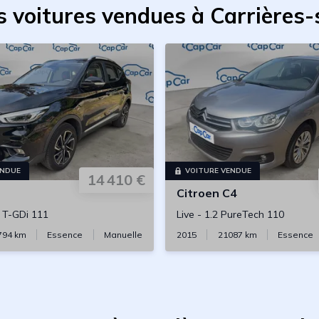
s voitures vendues à Carrières-
ENDUE
VOITURE VENDUE
14 410 €
Citroen
C4
0 T-GDi 111
Live
-
1.2 PureTech 110
794
km
Essence
Manuelle
2015
21087
km
Essence