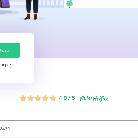
ture
laque
4.8 / 5
8420