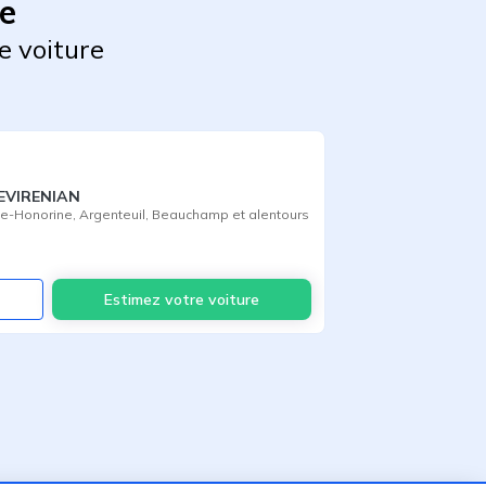
ne
e voiture
EVIRENIAN
te-Honorine
,
Argenteuil
,
Beauchamp
et alentours
Voir
Estimez votre voiture