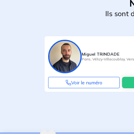
N
Ils sont
Miguel TRINDADE
Paris
,
Vélizy-Villacoublay
,
Vers
Voir le numéro
Agent suivant