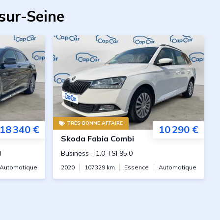
-sur-Seine
TRÈS BONNE AFFAIRE
18 340 €
10 290 €
Skoda
Fabia Combi
T
Business
-
1.0 TSI 95.0
Automatique
2020
107329
km
Essence
Automatique