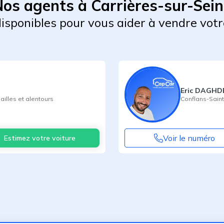
os agents à Carrières-sur-Sei
 disponibles pour vous aider à vendre votr
Eric DAGHD
ailles
et alentours
Conflans-Sain
Voir le numéro
Estimez votre voiture