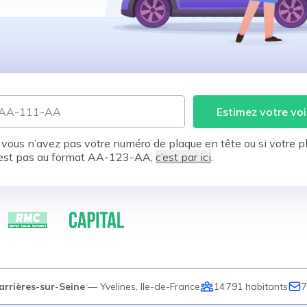
Estimez votre voi
 vous n’avez pas votre numéro de plaque en tête ou si votre p
est pas au format AA-123-AA,
c’est par ici
.
arrières-sur-Seine
—
Yvelines
,
Ile-de-France
14 791
habitants
7