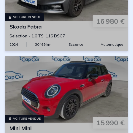
VOITURE VENDUE
16 980 €
Skoda
Fabia
Selection
-
1.0 TSI 116 DSG7
2024
30469
km
Essence
Automatique
VOITURE VENDUE
15 990 €
Mini
Mini