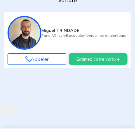
voiture
Miguel TRINDADE
Paris
,
Vélizy-Villacoublay
,
Versailles
et alentours
Appeler
Estimez votre voiture
Agent suivant
ent