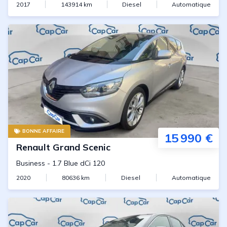
2017
143914
km
Diesel
Automatique
BONNE AFFAIRE
15 990 €
Renault
Grand Scenic
Business
-
1.7 Blue dCi 120
2020
80636
km
Diesel
Automatique