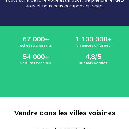
Il vous suffit de faire votre estimation, de prendre rendez-
vous et nous nous occupons du reste.
67 000+
1 100 000+
acheteurs inscrits
annonces diffusées
54 000+
4,8/5
voitures vendues
sur Avis Vérifiés
Vendre dans les villes voisines