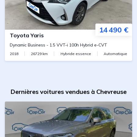
14 490 €
Toyota
Yaris
Dynamic Business
-
1.5 VVT-i 100h Hybrid e-CVT
2018
26729
km
Hybride essence
Automatique
Dernières voitures vendues à Chevreuse