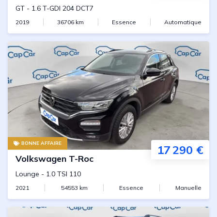
GT
-
1.6 T-GDI 204 DCT7
2019
36706
km
Essence
Automatique
BONNE AFFAIRE
17 290 €
Volkswagen
T-Roc
Lounge
-
1.0 TSI 110
2021
54553
km
Essence
Manuelle