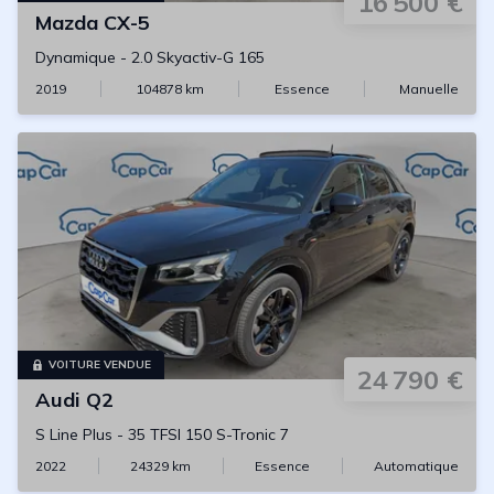
16 500 €
Mazda
CX-5
Dynamique
-
2.0 Skyactiv-G 165
2019
104878
km
Essence
Manuelle
VOITURE VENDUE
24 790 €
Audi
Q2
S Line Plus
-
35 TFSI 150 S-Tronic 7
2022
24329
km
Essence
Automatique