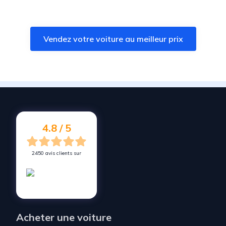
Vendez votre voiture à
Coignières
Vendez votre voiture à
Forges-les-Bains
Vendez votre voiture au meilleur prix
Vendez votre voiture à
Buc
Vendez votre voiture à
Saclay
Vendez votre voiture à
Les Essarts-le-Roi
Vendez votre voiture à
Briis-sous-Forges
Vendez votre voiture à
Maurepas
4.8 / 5
2450 avis clients sur
Acheter une voiture