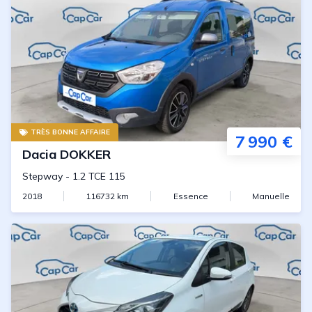
TRÈS BONNE AFFAIRE
7 990 €
Dacia
DOKKER
Stepway
-
1.2 TCE 115
2018
116732
km
Essence
Manuelle