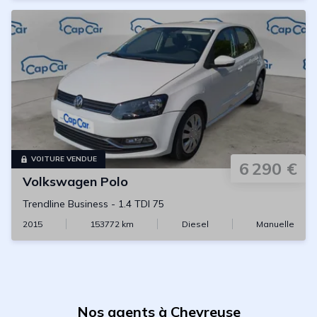
VOITURE VENDUE
6 290 €
Volkswagen
Polo
Trendline Business
-
1.4 TDI 75
2015
153772
km
Diesel
Manuelle
Nos agents à Chevreuse