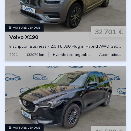
VOITURE VENDUE
32 701 €
Volvo
XC90
Inscription Business
-
2.0 T8 390 Plug in Hybrid AWD Geartronic8
2021
132970
km
Hybride rechargeable
Automatique
VOITURE VENDUE