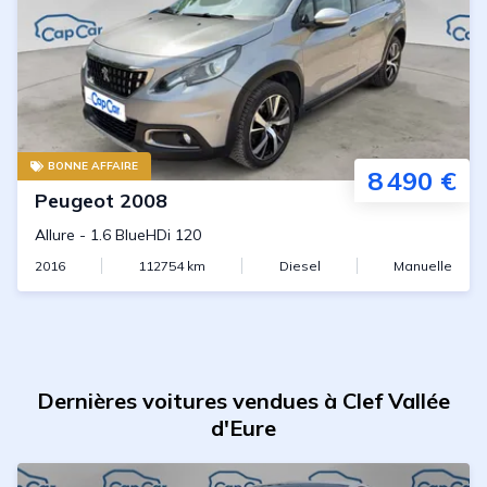
BONNE AFFAIRE
8 490 €
Peugeot
2008
Allure
-
1.6 BlueHDi 120
2016
112754
km
Diesel
Manuelle
Dernières voitures vendues à Clef Vallée
d'Eure