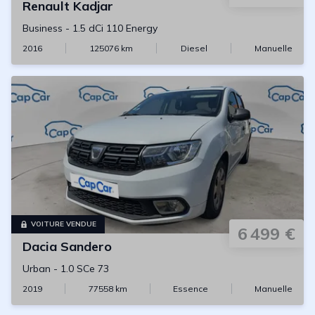
Renault
Kadjar
Business
-
1.5 dCi 110 Energy
2016
125076
km
Diesel
Manuelle
VOITURE VENDUE
6 499 €
Dacia
Sandero
Urban
-
1.0 SCe 73
2019
77558
km
Essence
Manuelle