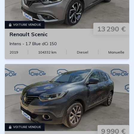
VOITURE VENDUE
13 290 €
Renault
Scenic
Intens
-
1.7 Blue dCi 150
2019
104332
km
Diesel
Manuelle
VOITURE VENDUE
9 990 €