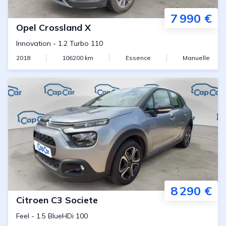
7 990 €
Opel
Crossland X
Innovation
-
1.2 Turbo 110
2018
106200
km
Essence
Manuelle
8 290 €
Citroen
C3 Societe
Feel
-
1.5 BlueHDi 100