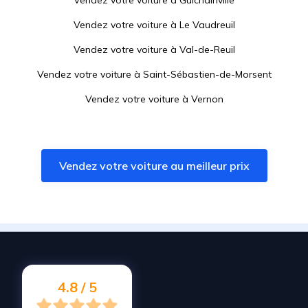
Vendez votre voiture à
Guichainville
Vendez votre voiture à
Le Vaudreuil
Vendez votre voiture à
Val-de-Reuil
Vendez votre voiture à
Saint-Sébastien-de-Morsent
Vendez votre voiture à
Vernon
Vendez votre voiture à
Les Andelys
Vendez votre voiture à
La Bonneville-sur-Iton
Vendez votre voiture au meilleur prix
Vendez votre voiture à
Pont-de-l'Arche
Vendez votre voiture à
Limetz-Villez
Vendez votre voiture à
Saint-Pierre-lès-Elbeuf
Vendez votre voiture à
Saint-André-de-l'Eure
Vendez votre voiture à
Pîtres
4.8 / 5