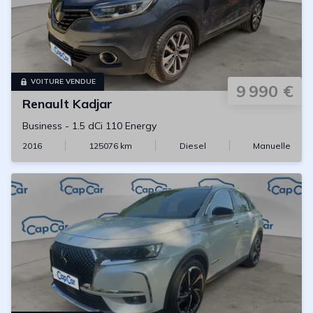
VOITURE VENDUE
9 990 €
Renault
Kadjar
Business
-
1.5 dCi 110 Energy
2016
125076
km
Diesel
Manuelle