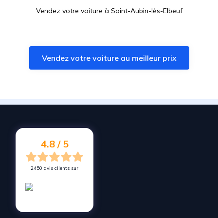
Vendez votre voiture à
Saint-Aubin-lès-Elbeuf
Vendez votre voiture à
Belbeuf
Vendez votre voiture à
Courcelles-sur-Seine
Vendez votre voiture au meilleur prix
Vendez votre voiture à
Elbeuf
Vendez votre voiture à
Gaillon
Vendez votre voiture à
Saint-Étienne-du-Rouvray
Vendez votre voiture à
Franqueville-Saint-Pierre
Vendez votre voiture à
Les Andelys
4.8 / 5
2450 avis clients sur