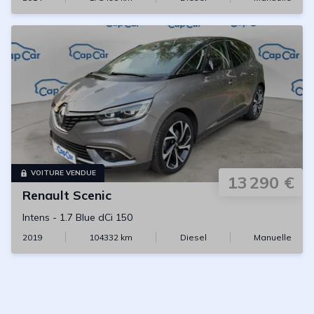
VOITURE VENDUE
13 290 €
Renault
Scenic
Intens
-
1.7 Blue dCi 150
2019
104332
km
Diesel
Manuelle