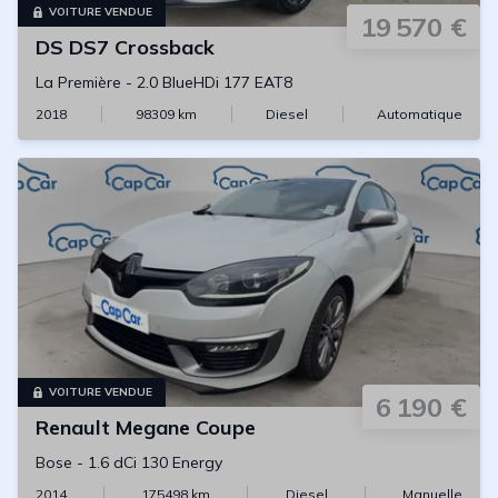
VOITURE VENDUE
19 570 €
DS
DS7 Crossback
La Première
-
2.0 BlueHDi 177 EAT8
2018
98309
km
Diesel
Automatique
VOITURE VENDUE
6 190 €
Renault
Megane Coupe
Bose
-
1.6 dCi 130 Energy
2014
175498
km
Diesel
Manuelle