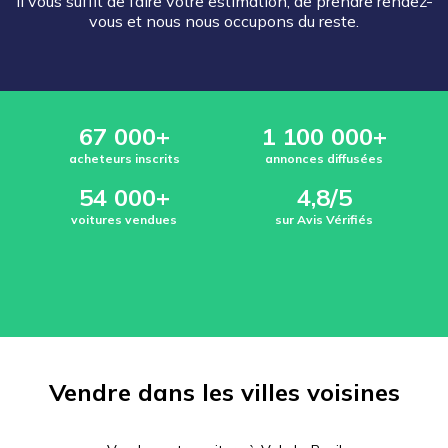
Il vous suffit de faire votre estimation, de prendre rendez-
vous et nous nous occupons du reste.
67 000+
1 100 000+
acheteurs inscrits
annonces diffusées
54 000+
4,8/5
voitures vendues
sur Avis Vérifiés
Vendre dans les villes voisines