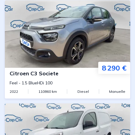
8 290 €
Citroen
C3 Societe
Feel
-
1.5 BlueHDi 100
2022
110860
km
Diesel
Manuelle