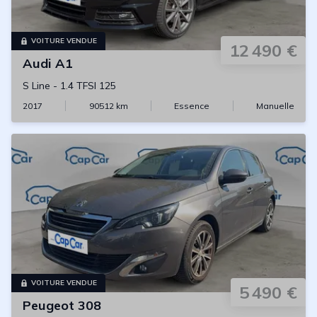
VOITURE VENDUE
12 490 €
Audi
A1
S Line
-
1.4 TFSI 125
2017
90512
km
Essence
Manuelle
VOITURE VENDUE
5 490 €
Peugeot
308