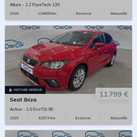
Allure
-
1.2 PureTech 130
2016
114609
km
Essence
Manuelle
VOITURE VENDUE
11 799 €
Seat
Ibiza
Active
-
1.0 EcoTSI 95
2020
61573
km
Essence
Manuelle