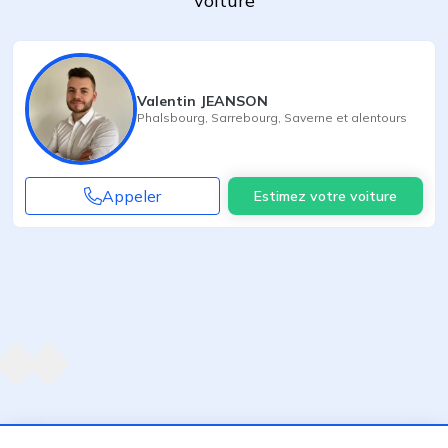
voiture
Valentin JEANSON
Phalsbourg
,
Sarrebourg
,
Saverne
et alentours
Appeler
Estimez votre voiture
Agent suivant
ent