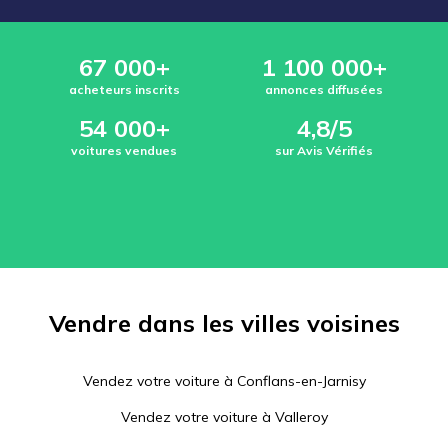
67 000+
1 100 000+
acheteurs inscrits
annonces diffusées
54 000+
4,8/5
voitures vendues
sur Avis Vérifiés
Vendre dans les villes voisines
Vendez votre voiture à
Conflans-en-Jarnisy
Vendez votre voiture à
Valleroy