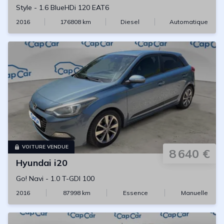
Style
-
1.6 BlueHDi 120 EAT6
2016
176808
km
Diesel
Automatique
VOITURE VENDUE
8 640 €
Hyundai
i20
Go! Navi
-
1.0 T-GDI 100
2016
87998
km
Essence
Manuelle