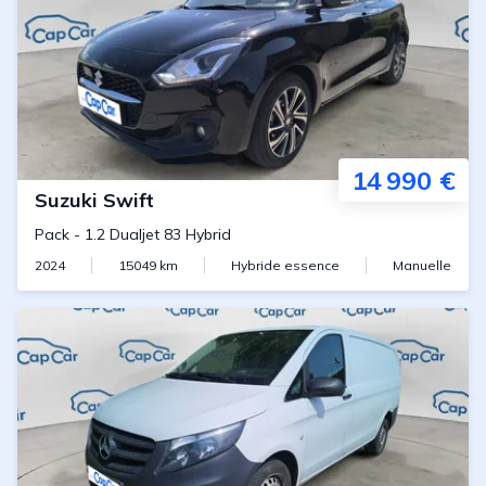
14 990 €
Suzuki
Swift
Pack
-
1.2 Dualjet 83 Hybrid
2024
15049
km
Hybride essence
Manuelle