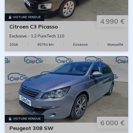
VOITURE VENDUE
4 990 €
Citroen
C3 Picasso
Exclusive
-
1.2 PureTech 110
2016
81751
km
Essence
Manuelle
VOITURE VENDUE
6 000 €
Peugeot
308 SW