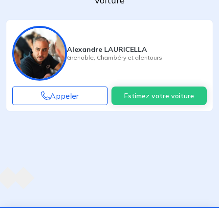
voiture
Alexandre LAURICELLA
Grenoble
,
Chambéry
et alentours
Appeler
Estimez votre voiture
Agent suivant
ent