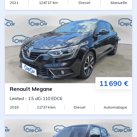
2021
124717
km
Diesel
Manuelle
11 690 €
Renault
Megane
Limited
-
1.5 dCi 110 EDC6
2019
117374
km
Diesel
Automatique