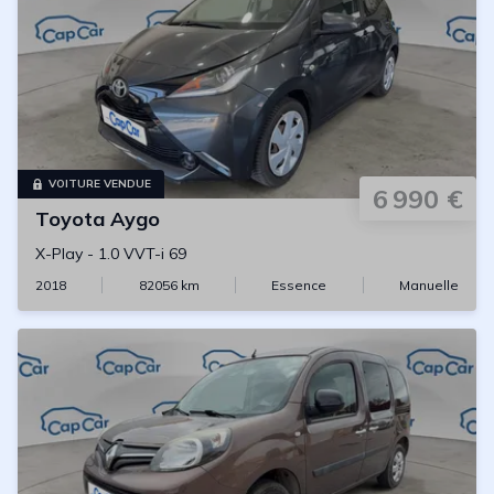
VOITURE VENDUE
6 990 €
Toyota
Aygo
X-Play
-
1.0 VVT-i 69
2018
82056
km
Essence
Manuelle