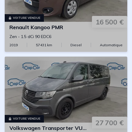
VOITURE VENDUE
16 500 €
Renault
Kangoo PMR
Zen
-
1.5 dCi 90 EDC6
2019
57431
km
Diesel
Automatique
VOITURE VENDUE
27 700 €
Volkswagen
Transporter VU L1H1