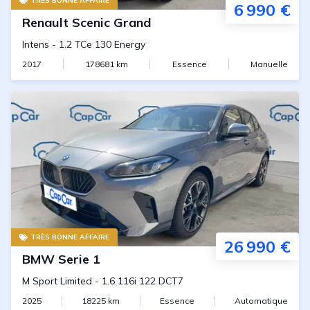
TRÈS BONNE AFFAIRE
6 990 €
Renault
Scenic Grand
Intens
-
1.2 TCe 130 Energy
2017
178681
km
Essence
Manuelle
TRÈS BONNE AFFAIRE
26 990 €
BMW
Serie 1
M Sport Limited
-
1.6 116i 122 DCT7
2025
18225
km
Essence
Automatique