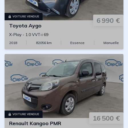
VOITURE VENDUE
6 990 €
Toyota
Aygo
X-Play
-
1.0 VVT-i 69
2018
82056
km
Essence
Manuelle
VOITURE VENDUE
16 500 €
Renault
Kangoo PMR