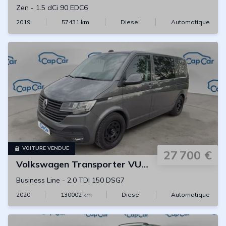
Zen
-
1.5 dCi 90 EDC6
2019
57431
km
Diesel
Automatique
VOITURE VENDUE
27 700 €
Volkswagen
Transporter VU L1H1
Business Line
-
2.0 TDI 150 DSG7
2020
130002
km
Diesel
Automatique