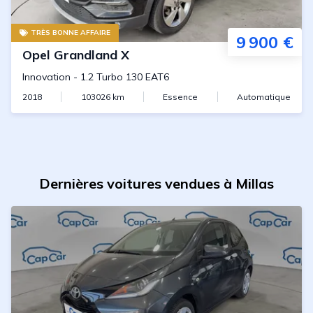
TRÈS BONNE AFFAIRE
9 900 €
Opel
Grandland X
Innovation
-
1.2 Turbo 130 EAT6
2018
103026
km
Essence
Automatique
Dernières voitures vendues à Millas