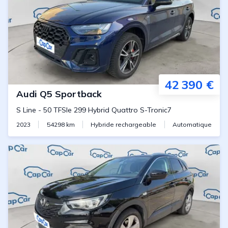
42 390 €
Audi
Q5 Sportback
S Line
-
50 TFSIe 299 Hybrid Quattro S-Tronic7
2023
54298
km
Hybride rechargeable
Automatique