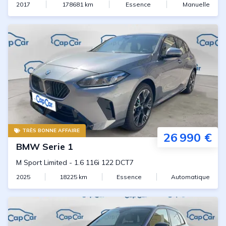
2017
178681
km
Essence
Manuelle
TRÈS BONNE AFFAIRE
26 990 €
BMW
Serie 1
M Sport Limited
-
1.6 116i 122 DCT7
2025
18225
km
Essence
Automatique