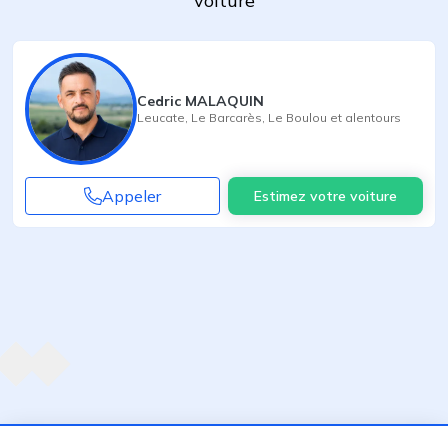
voiture
Cedric MALAQUIN
Leucate
,
Le Barcarès
,
Le Boulou
et alentours
Appeler
Estimez votre voiture
Agent suivant
ent