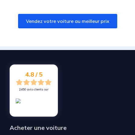
Vendez votre voiture à
Vinça
Vendez votre voiture à
Trouillas
Vendez votre voiture au meilleur prix
Vendez votre voiture à
Espira-de-l'Agly
Vendez votre voiture à
Pollestres
Vendez votre voiture à
Perpignan
Vendez votre voiture à
Rivesaltes
Vendez votre voiture à
Villeneuve-de-la-Raho
4.8 / 5
2450 avis clients sur
Acheter une voiture