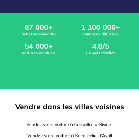
67 000+
1 100 000+
acheteurs inscrits
annonces diffusées
54 000+
4,8/5
voitures vendues
sur Avis Vérifiés
Vendre dans les villes voisines
Vendez votre voiture à
Corneilla-la-Rivière
Vendez votre voiture à
Saint-Féliu-d'Avall