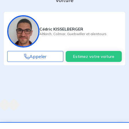
voiture
Cédric KISSELBERGER
Altkirch
,
Colmar
,
Guebwiller
et alentours
Appeler
Estimez votre voiture
Agent suivant
ent