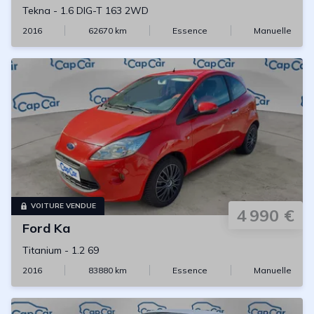
Tekna
-
1.6 DIG-T 163 2WD
2016
62670
km
Essence
Manuelle
VOITURE VENDUE
4 990 €
Ford
Ka
Titanium
-
1.2 69
2016
83880
km
Essence
Manuelle