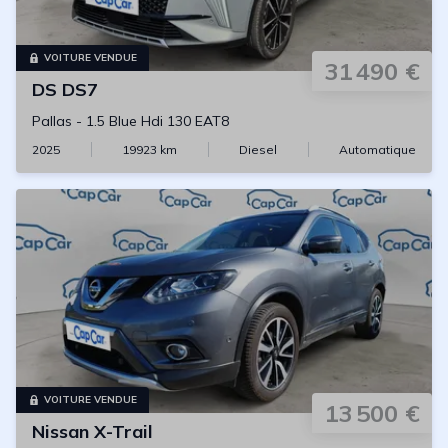
VOITURE VENDUE
31 490 €
DS
DS7
Pallas
-
1.5 Blue Hdi 130 EAT8
2025
19923
km
Diesel
Automatique
VOITURE VENDUE
13 500 €
Nissan
X-Trail