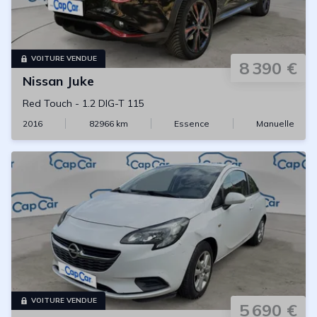
VOITURE VENDUE
8 390 €
Nissan
Juke
Red Touch
-
1.2 DIG-T 115
2016
82966
km
Essence
Manuelle
VOITURE VENDUE
5 690 €