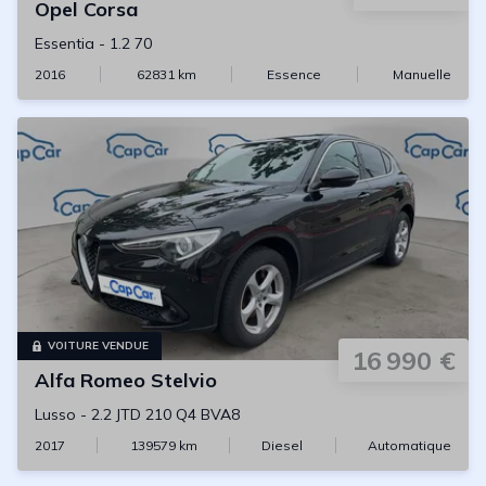
Opel
Corsa
Essentia
-
1.2 70
2016
62831
km
Essence
Manuelle
VOITURE VENDUE
16 990 €
Alfa Romeo
Stelvio
Lusso
-
2.2 JTD 210 Q4 BVA8
2017
139579
km
Diesel
Automatique