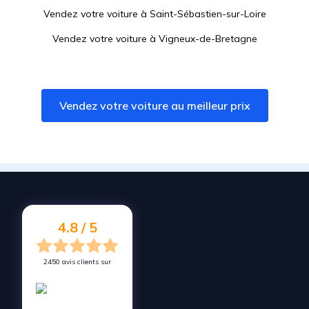
Vendez votre voiture à
Saint-Sébastien-sur-Loire
Vendez votre voiture à
Vigneux-de-Bretagne
Vendez votre voiture à
Mauves-sur-Loire
Vendez votre voiture à
Basse-Goulaine
Vendez votre voiture au meilleur prix
Vendez votre voiture à
Saint-Julien-de-Concelles
Vendez votre voiture à
Petit-Mars
Vendez votre voiture à
Indre
Vendez votre voiture à
Héric
Vendez votre voiture à
Rezé
4.8 / 5
2450 avis clients sur