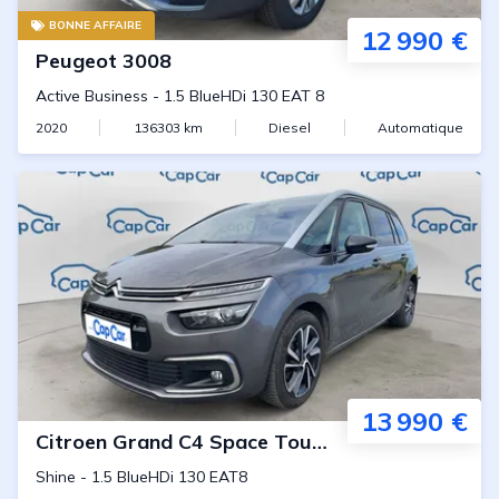
BONNE AFFAIRE
12 990 €
Peugeot
3008
Active Business
-
1.5 BlueHDi 130 EAT 8
2020
136303
km
Diesel
Automatique
13 990 €
Citroen
Grand C4 Space Tourer
Shine
-
1.5 BlueHDi 130 EAT8