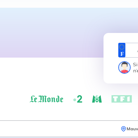
Si
n’
Mauv