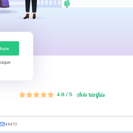
ture
laque
4.8 / 5
44470