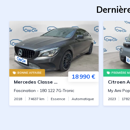
Dernièr
BONNE AFFAIRE
PREMIÈRE M
18 990 €
Mercedes
Classe CLA
Citroen
A
Fascination
-
180 122 7G-Tronic
My Ami Pop
2018
74637
km
Essence
Automatique
2023
1782