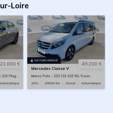
ur-Loire
VOITURE VENDUE
21 000 €
49 200 €
Mercedes
Classe V
g in Hybrid e-EAT8
Marco Polo
-
220 CDI 163 9G-Tronic
Automatique
2021
138291
km
Diesel
Automatique