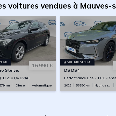
es voitures vendues à Mauves-s
ENDUE
VOITURE VENDUE
16 990 €
eo
Stelvio
DS
DS4
 JTD 210 Q4 BVA8
Performance Line
-
1.6 E-Tense 225 Plu
579
km
Diesel
Automatique
2023
56150
km
Hybride rechargeable