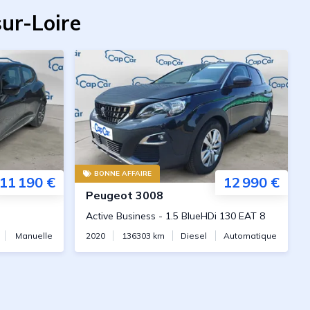
ur-Loire
BONNE AFFAIRE
11 190 €
12 990 €
Peugeot
3008
Active Business
-
1.5 BlueHDi 130 EAT 8
Manuelle
2020
136303
km
Diesel
Automatique