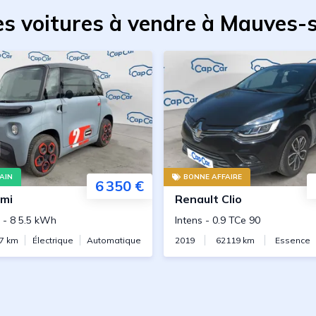
es voitures à vendre à Mauves-s
AIN
BONNE AFFAIRE
6 350 €
mi
Renault
Clio
-
8 5.5 kWh
Intens
-
0.9 TCe 90
7
km
Électrique
Automatique
2019
62119
km
Essence