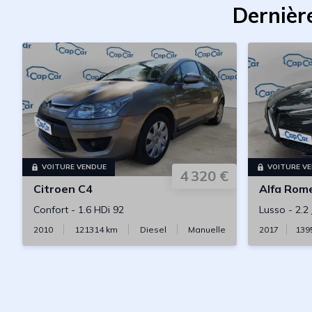
Dernièr
VOITURE VENDUE
VOITURE V
4 320 €
Citroen
C4
Alfa Rom
Confort
-
1.6 HDi 92
Lusso
-
2.2
2010
121314
km
Diesel
Manuelle
2017
139