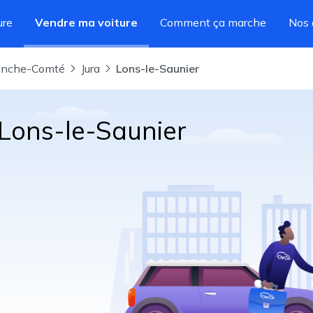
ure
Vendre ma voiture
Comment ça marche
Nos 
ranche-Comté
Jura
Lons-le-Saunier
 Lons-le-Saunier