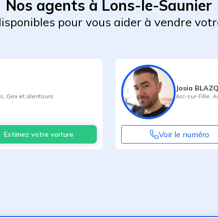
Nos agents à Lons-le-Saunier
 disponibles pour vous aider à vendre votr
Josia BLAZ
ns
,
Gex
et alentours
Arc-sur-Tille
,
A
Voir le numéro
Estimez votre voiture