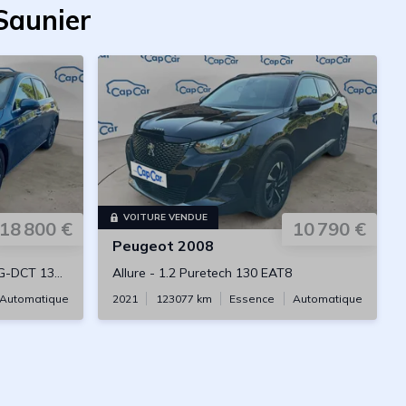
Saunier
VOITURE VENDUE
18 800 €
10 790 €
Peugeot
2008
-DCT 136cv
Allure
-
1.2 Puretech 130 EAT8
Automatique
2021
123077
km
Essence
Automatique