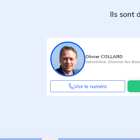
Ils sont
Olivier COLLARD
Valserhône
,
Divonne-les-Bai
Voir le numéro
Agent suivant