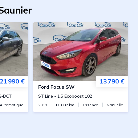
-Saunier
21 990 €
13 790 €
Ford
Focus SW
G-DCT
ST Line
-
1.5 Ecoboost 182
Automatique
2018
118332
km
Essence
Manuelle