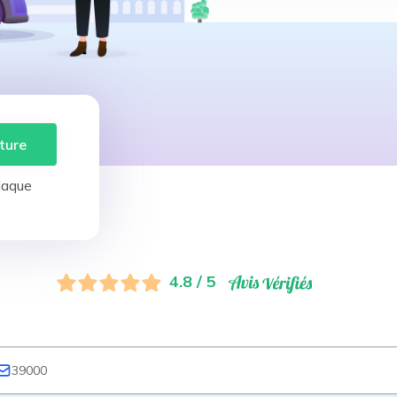
ture
laque
4.8 / 5
39000