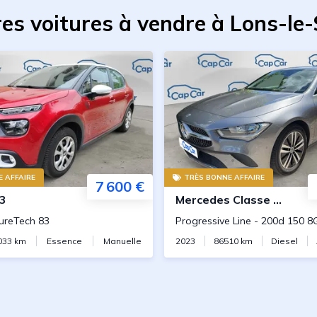
es voitures à vendre à Lons-le
 AFFAIRE
TRÈS BONNE AFFAIRE
7 600 €
3
Mercedes
Classe CLA Shooting Brake
PureTech 83
Progressive Line
-
200d 150 8
033
km
Essence
Manuelle
2023
86510
km
Diesel