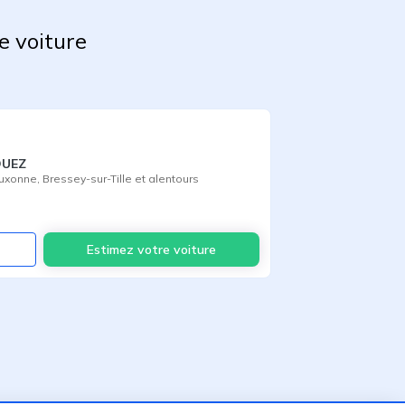
e voiture
QUEZ
uxonne
,
Bressey-sur-Tille
et alentours
Voir
Estimez votre voiture