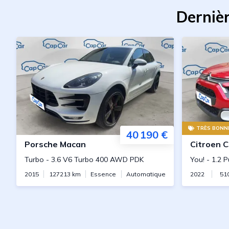
Dernièr
TRÈS BONNE
40 190 €
Porsche
Macan
Citroen
C
Turbo
-
3.6 V6 Turbo 400 AWD PDK
You!
-
1.2 
2015
127213
km
Essence
Automatique
2022
51