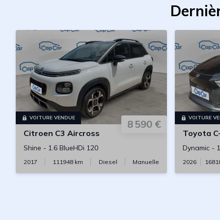
Derniè
VOITURE VENDUE
VOITURE V
8 590 €
Citroen
C3 Aircross
Toyota
C
Shine
-
1.6 BlueHDi 120
Dynamic
-
1
2017
111948
km
Diesel
Manuelle
2026
1681