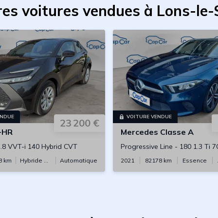
res voitures vendues à Lons-le-
ENDUE
VOITURE VENDUE
23 200 €
-HR
Mercedes
Classe A
.8 VVT-i 140 Hybrid CVT
Progressive Line
-
180 1.3 Ti 7G
8
km
Hybride essence
Automatique
2021
82178
km
Essence