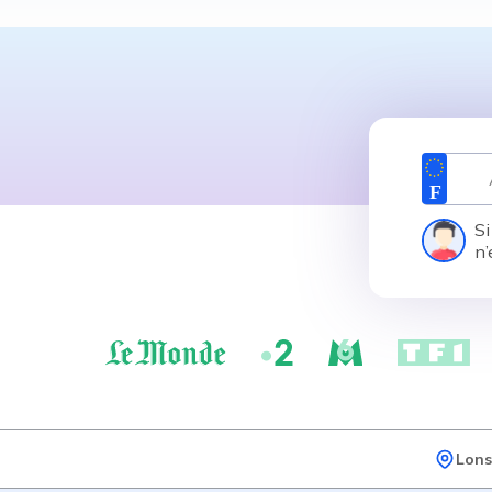
Si
n’
Lons