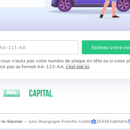
Estimez votre voi
 vous n’avez pas votre numéro de plaque en tête ou si votre p
est pas au format AA-123-AA,
c’est par ici
.
-le-Saunier
—
Jura
,
Bourgogne-Franche-Comté
16 618
habitants