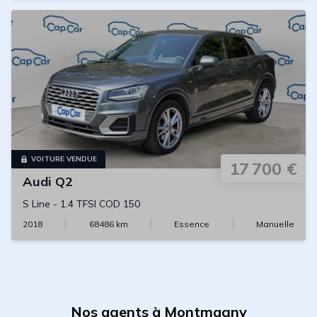
VOITURE VENDUE
17 700 €
Audi
Q2
S Line
-
1.4 TFSI COD 150
2018
68486
km
Essence
Manuelle
Nos agents à Montmagny