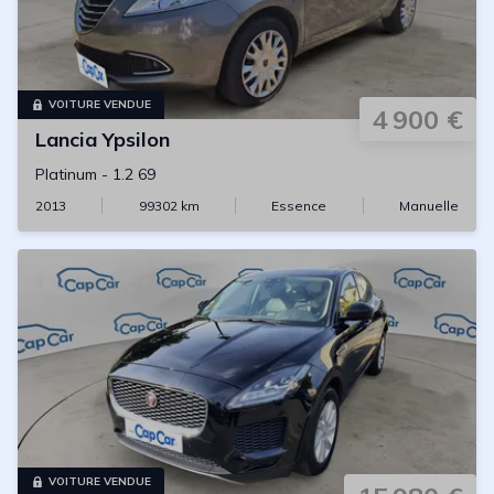
VOITURE VENDUE
4 900 €
Lancia
Ypsilon
Platinum
-
1.2 69
2013
99302
km
Essence
Manuelle
VOITURE VENDUE