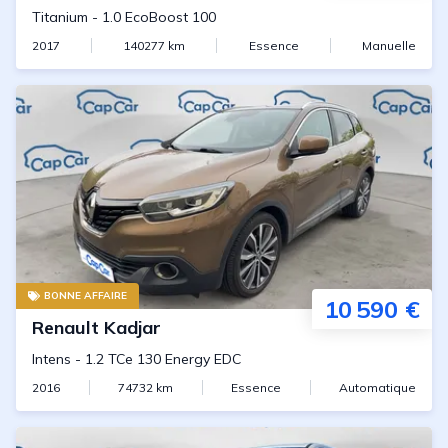
Titanium
-
1.0 EcoBoost 100
2017
140277
km
Essence
Manuelle
BONNE AFFAIRE
10 590 €
Renault
Kadjar
Intens
-
1.2 TCe 130 Energy EDC
2016
74732
km
Essence
Automatique