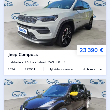
23 390 €
Jeep
Compass
Latitude
-
1.5T e-Hybrid 2WD DCT7
2024
22255
km
Hybride essence
Automatique