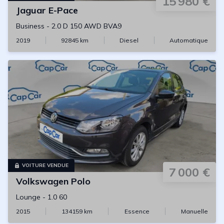
15 980 €
Jaguar
E-Pace
Business
-
2.0 D 150 AWD BVA9
2019
92845
km
Diesel
Automatique
VOITURE VENDUE
7 000 €
Volkswagen
Polo
Lounge
-
1.0 60
2015
134159
km
Essence
Manuelle