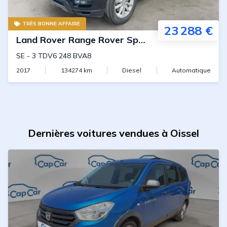
TRÈS BONNE AFFAIRE
23 288 €
Land Rover
Range Rover Sport
SE
-
3 TDV6 248 BVA8
2017
134274
km
Diesel
Automatique
Dernières voitures vendues à Oissel