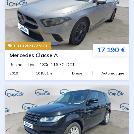
TRÈS BONNE AFFAIRE
17 190 €
Mercedes
Classe A
Business Line
-
180d 116 7G-DCT
2019
101501
km
Diesel
Automatique