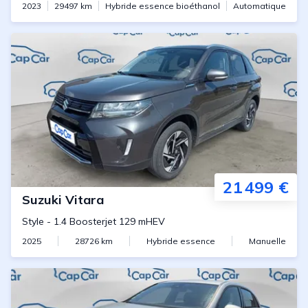
2023
29497
km
Hybride essence bioéthanol
Automatique
21 499 €
Suzuki
Vitara
Style
-
1.4 Boosterjet 129 mHEV
2025
28726
km
Hybride essence
Manuelle