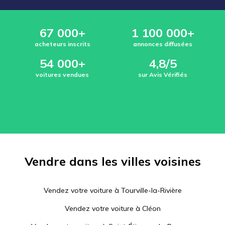
67 000+
1 100 000+
acheteurs inscrits
annonces diffusées
54 000+
4,8/5
voitures vendues
sur Avis Vérifiés
Vendre dans les villes voisines
Vendez votre voiture à
Tourville-la-Rivière
Vendez votre voiture à
Cléon