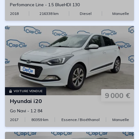
Perfomance Line
-
1.5 BlueHDI 130
2018
216338
km
Diesel
Manuelle
VOITURE VENDUE
9 000 €
Hyundai
i20
Go Navi
-
1.2 84
2017
80359
km
Essence / Bioéthanol
Manuelle