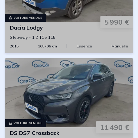
VOITURE VENDUE
5 990 €
Dacia
Lodgy
Stepway
-
1.2 TCe 115
2015
108706
km
Essence
Manuelle
VOITURE VENDUE
11 490 €
DS
DS7 Crossback