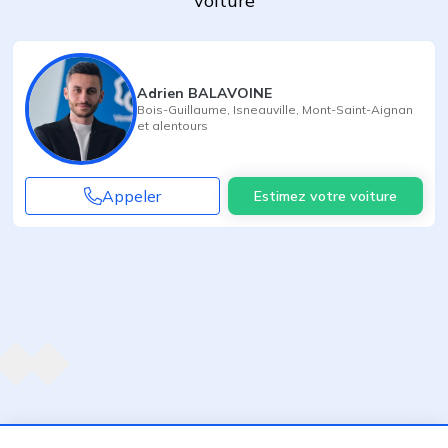
voiture
Adrien BALAVOINE
Bois-Guillaume
,
Isneauville
,
Mont-Saint-Aignan
et alentours
Appeler
Estimez votre voiture
Agent suivant
ent