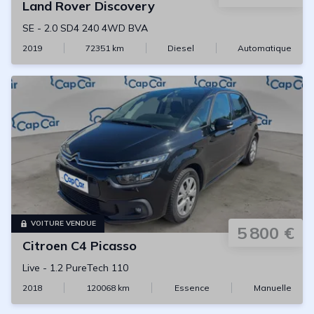
Land Rover
Discovery
SE
-
2.0 SD4 240 4WD BVA
2019
72351
km
Diesel
Automatique
VOITURE VENDUE
5 800 €
Citroen
C4 Picasso
Live
-
1.2 PureTech 110
2018
120068
km
Essence
Manuelle