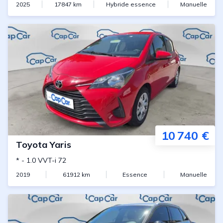
2025
17847
km
Hybride essence
Manuelle
10 740 €
Toyota
Yaris
*
-
1.0 VVT-i 72
2019
61912
km
Essence
Manuelle