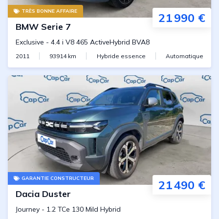
TRÈS BONNE AFFAIRE
21 990 €
BMW
Serie 7
Exclusive
-
4.4 i V8 465 ActiveHybrid BVA8
2011
93914
km
Hybride essence
Automatique
GARANTIE CONSTRUCTEUR
21 490 €
Dacia
Duster
Journey
-
1.2 TCe 130 Mild Hybrid