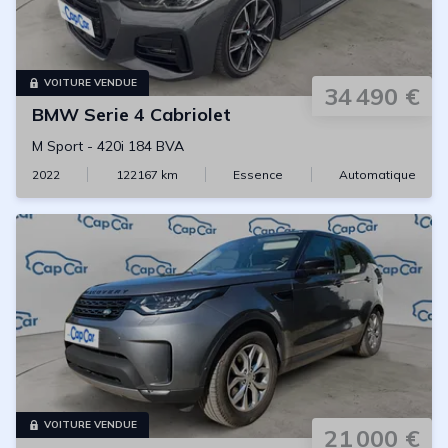
VOITURE VENDUE
34 490 €
BMW
Serie 4 Cabriolet
M Sport
-
420i 184 BVA
2022
122167
km
Essence
Automatique
VOITURE VENDUE
21 000 €