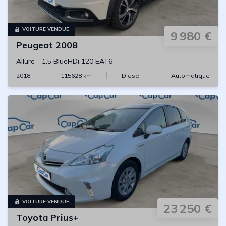
VOITURE VENDUE
9 980 €
Peugeot
2008
Allure
-
1.5 BlueHDi 120 EAT6
2018
115628
km
Diesel
Automatique
VOITURE VENDUE
23 250 €
Toyota
Prius+