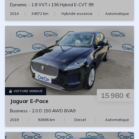
Dynamic
-
1.8 VVT-i 136 Hybrid E-CVT 99
2014
34572
km
Hybride essence
Automatique
VOITURE VENDUE
15 980 €
Jaguar
E-Pace
Business
-
2.0 D 150 AWD BVA9
2019
92845
km
Diesel
Automatique