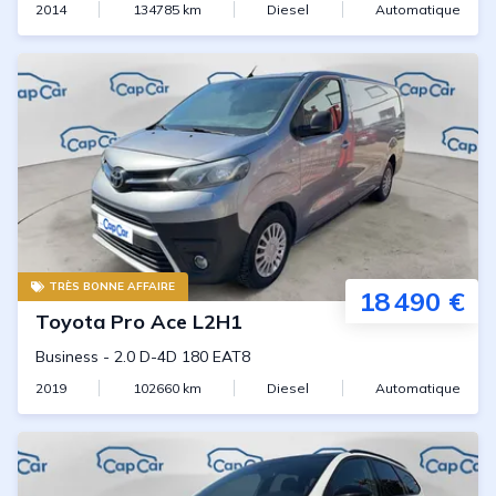
2014
134785
km
Diesel
Automatique
TRÈS BONNE AFFAIRE
18 490 €
Toyota
Pro Ace L2H1
Business
-
2.0 D-4D 180 EAT8
2019
102660
km
Diesel
Automatique