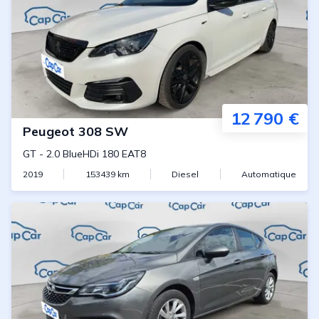
12 790 €
Peugeot
308 SW
GT
-
2.0 BlueHDi 180 EAT8
2019
153439
km
Diesel
Automatique