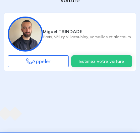
voiture
Miguel TRINDADE
Paris
,
Vélizy-Villacoublay
,
Versailles
et alentours
Appeler
Estimez votre voiture
Agent suivant
ent