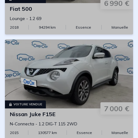
6 990 €
Fiat
500
Lounge
-
1.2 69
2018
94294
km
Essence
Manuelle
VOITURE VENDUE
7 000 €
Nissan
Juke F15E
N-Connecta
-
1.2 DIG-T 115 2WD
2015
130577
km
Essence
Manuelle