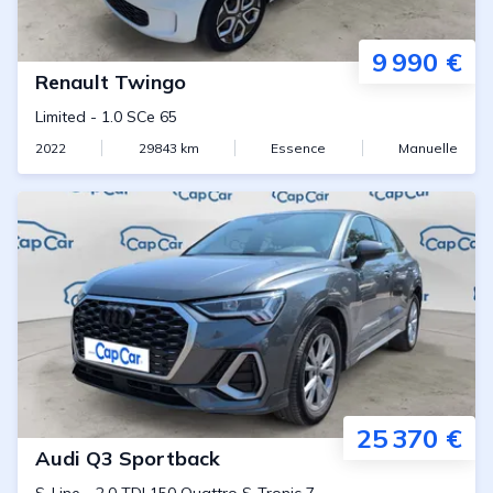
9 990 €
Renault
Twingo
Limited
-
1.0 SCe 65
2022
29843
km
Essence
Manuelle
25 370 €
Audi
Q3 Sportback