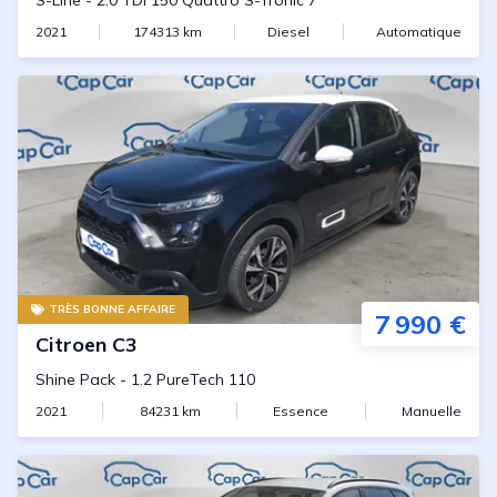
S-Line
-
2.0 TDI 150 Quattro S-Tronic 7
2021
174313
km
Diesel
Automatique
TRÈS BONNE AFFAIRE
7 990 €
Citroen
C3
Shine Pack
-
1.2 PureTech 110
2021
84231
km
Essence
Manuelle