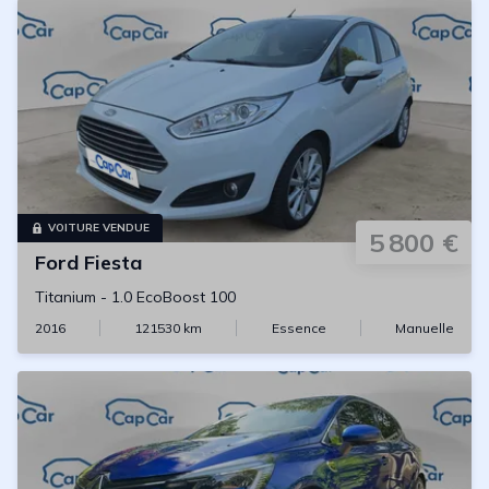
VOITURE VENDUE
5 800 €
Ford
Fiesta
Titanium
-
1.0 EcoBoost 100
2016
121530
km
Essence
Manuelle