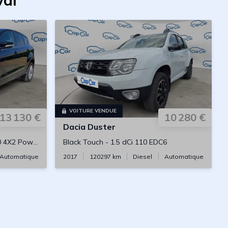
val
VOITURE VENDUE
13 130 €
10 280 €
Dacia
Duster
2 Powerschift
Black Touch
-
1.5 dCi 110 EDC6
Automatique
2017
120297
km
Diesel
Automatique