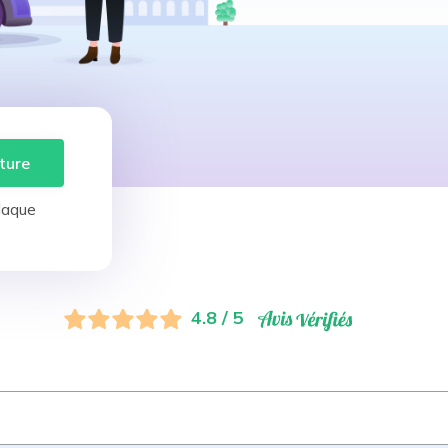
ture
laque
4.8 / 5