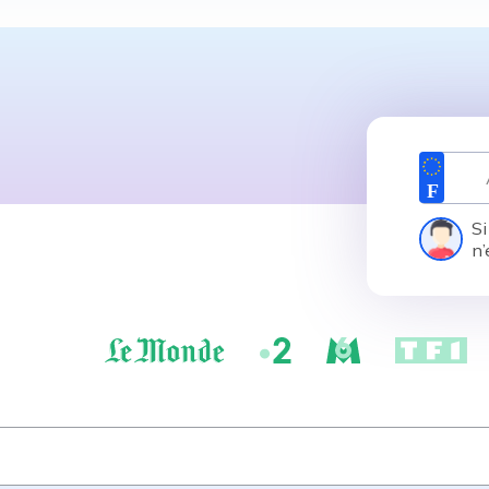
Si
n’