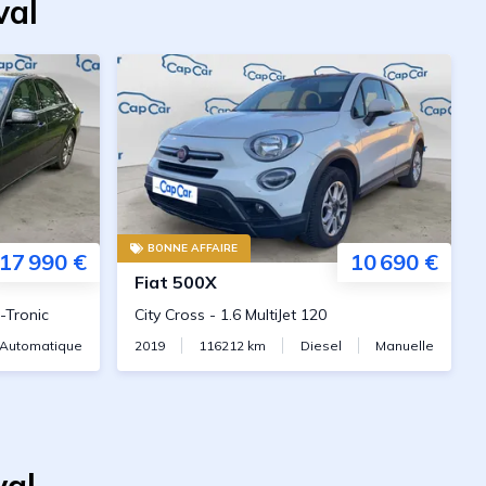
val
BONNE AFFAIRE
17 990 €
10 690 €
Fiat
500X
-Tronic
City Cross
-
1.6 MultiJet 120
Automatique
2019
116212
km
Diesel
Manuelle