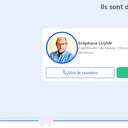
Ils sont
Stéphane LUJAN
Aigrefeuille-sur-Maine
,
Clisso
alentours
Voir le numéro
Agent suivant