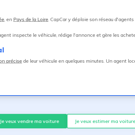
ée
, en
Pays de la Loire
. CapCar y déploie son réseau d'agent
 agent inspecte le véhicule, rédige l'annonce et gère les achete
al
on précise
de leur véhicule en quelques minutes. Un agent loca
Je veux vendre ma voiture
Je veux estimer ma voitur