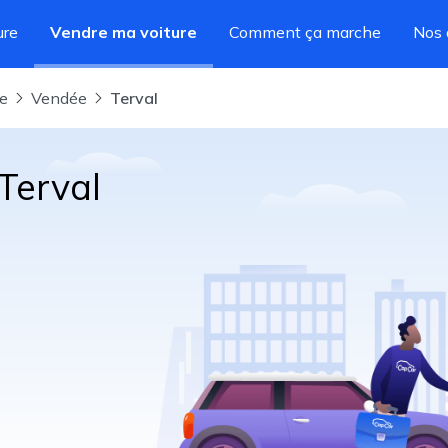
ure
Vendre ma voiture
Comment ça marche
Nos 
re
Vendée
Terval
Terval