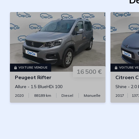
De
VOITURE VENDUE
VOITURE V
16 500 €
Peugeot
Rifter
Citroen
C4
Allure
-
1.5 BlueHDi 100
Shine
-
2.0
2020
88189
km
Diesel
Manuelle
2017
137