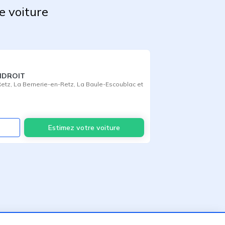
e voiture
NDROIT
etz
,
La Bernerie-en-Retz
,
La Baule-Escoublac
et
Voir
Estimez votre voiture