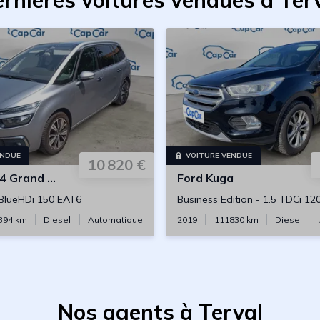
rnières voitures vendues à Ter
ENDUE
VOITURE VENDUE
10 820 €
 Grand Picasso
Ford
Kuga
 BlueHDi 150 EAT6
Business Edition
-
1.5 TDCi 120 4X
394
km
Diesel
Automatique
2019
111830
km
Diesel
Nos agents à Terval