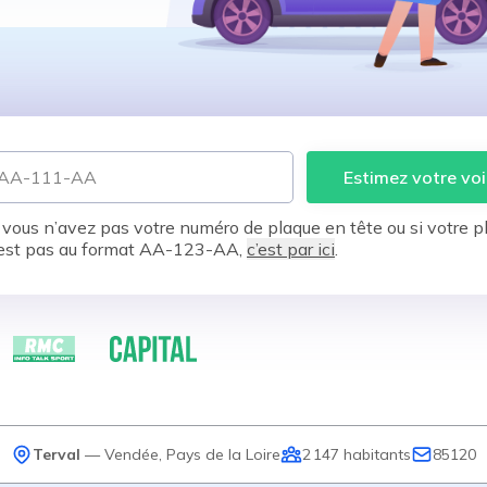
Estimez votre voi
 vous n’avez pas votre numéro de plaque en tête ou si votre p
est pas au format AA-123-AA,
c’est par ici
.
Terval
—
Vendée
,
Pays de la Loire
2 147
habitants
85120