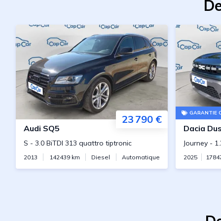
De
GARANTIE 
23 790 €
Audi
SQ5
Dacia
Dus
S
-
3.0 BiTDI 313 quattro tiptronic
Journey
-
1
2013
142439
km
Diesel
Automatique
2025
1784