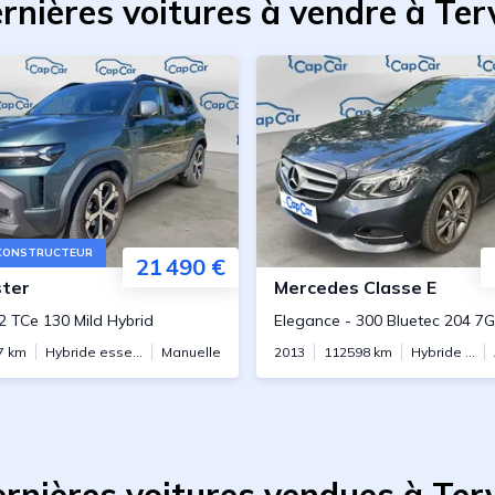
rnières voitures à vendre à Ter
CONSTRUCTEUR
21 490 €
ter
Mercedes
Classe E
.2 TCe 130 Mild Hybrid
Elegance
-
300 Bluetec 204 7G
7
km
Hybride essence
Manuelle
2013
112598
km
Hybride diesel