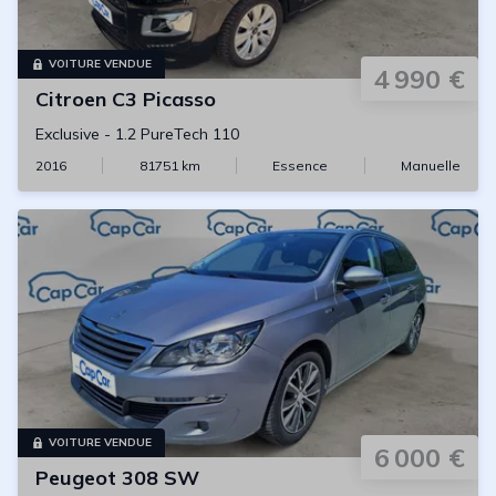
VOITURE VENDUE
4 990 €
Citroen
C3 Picasso
Exclusive
-
1.2 PureTech 110
2016
81751
km
Essence
Manuelle
VOITURE VENDUE
6 000 €
Peugeot
308 SW