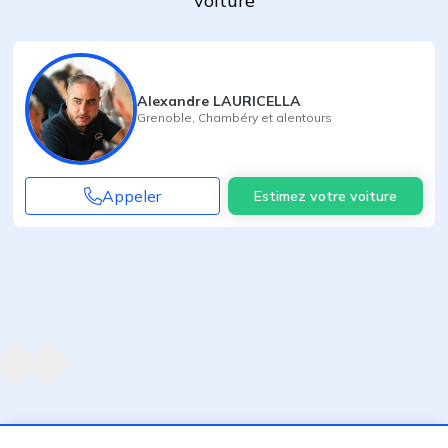
voiture
Alexandre LAURICELLA
Grenoble
,
Chambéry
et alentours
Appeler
Estimez votre voiture
Agent suivant
ent