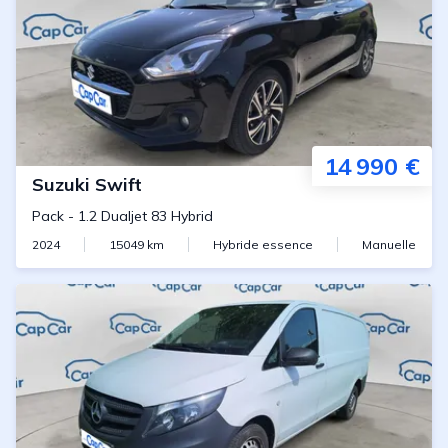
14 990 €
Suzuki
Swift
Pack
-
1.2 Dualjet 83 Hybrid
2024
15049
km
Hybride essence
Manuelle