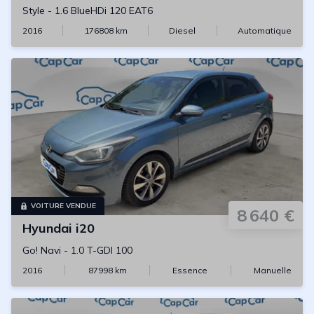
Style
-
1.6 BlueHDi 120 EAT6
2016
176808
km
Diesel
Automatique
VOITURE VENDUE
8 640 €
Hyundai
i20
Go! Navi
-
1.0 T-GDI 100
2016
87998
km
Essence
Manuelle