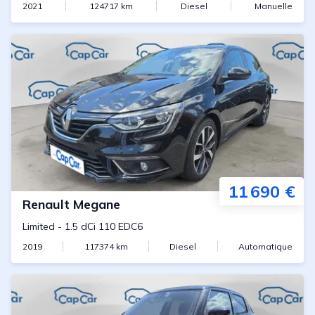
2021
124717
km
Diesel
Manuelle
11 690 €
Renault
Megane
Limited
-
1.5 dCi 110 EDC6
2019
117374
km
Diesel
Automatique