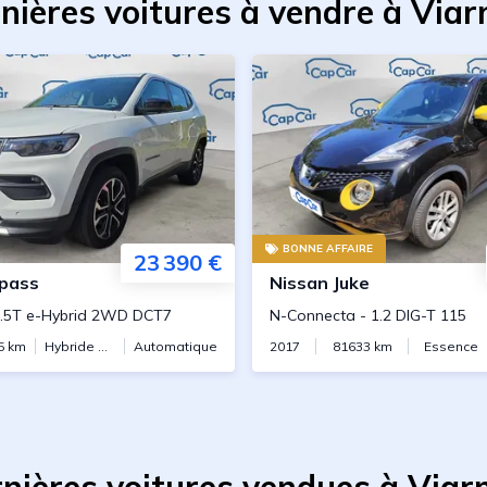
nières voitures à vendre à Via
BONNE AFFAIRE
23 390 €
pass
Nissan
Juke
.5T e-Hybrid 2WD DCT7
N-Connecta
-
1.2 DIG-T 115
5
km
Hybride essence
Automatique
2017
81633
km
Essence