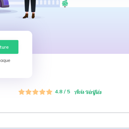
ture
laque
4.8 / 5