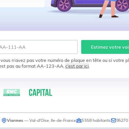
Estimez votre voi
 vous n’avez pas votre numéro de plaque en tête ou si votre p
est pas au format AA-123-AA,
c’est par ici
.
Viarmes
—
Val-d'Oise
,
Ile-de-France
5 558
habitants
95270