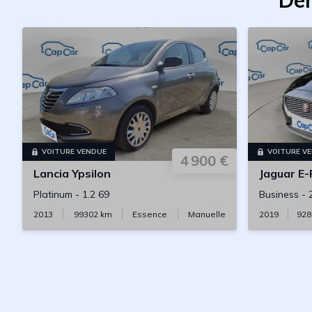
Der
VOITURE VENDUE
VOITURE V
4 900 €
Lancia
Ypsilon
Jaguar
E-
Platinum
-
1.2 69
Business
-
2013
99302
km
Essence
Manuelle
2019
928