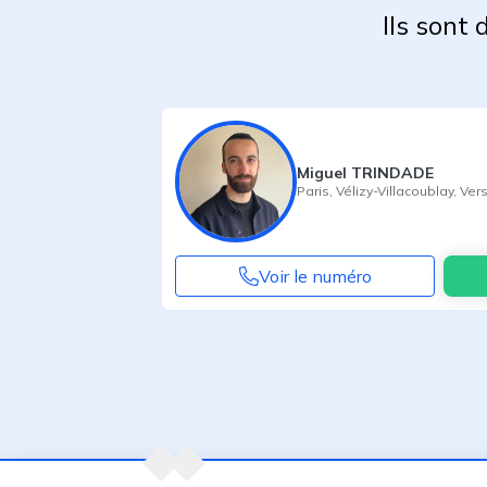
Ils sont
Miguel TRINDADE
Paris
,
Vélizy-Villacoublay
,
Vers
Voir le numéro
Agent suivant