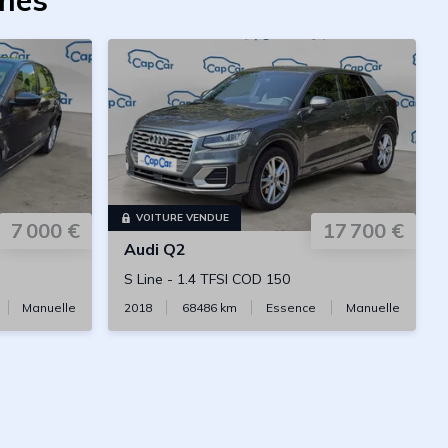
rmes
VOITURE VENDUE
7 000 €
17 700 €
Audi
Q2
S Line
-
1.4 TFSI COD 150
Manuelle
2018
68486
km
Essence
Manuelle