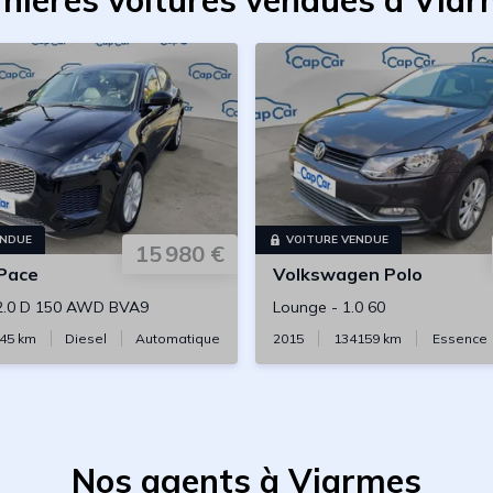
nières voitures vendues à Via
ENDUE
VOITURE VENDUE
15 980 €
Pace
Volkswagen
Polo
2.0 D 150 AWD BVA9
Lounge
-
1.0 60
45
km
Diesel
Automatique
2015
134159
km
Essence
Nos agents à Viarmes