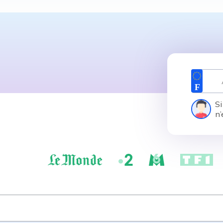
Si
n’