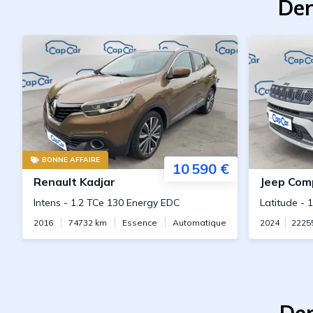
Der
BONNE AFFAIRE
10 590 €
Renault
Kadjar
Jeep
Com
Intens
-
1.2 TCe 130 Energy EDC
Latitude
-
1
2016
74732
km
Essence
Automatique
2024
2225