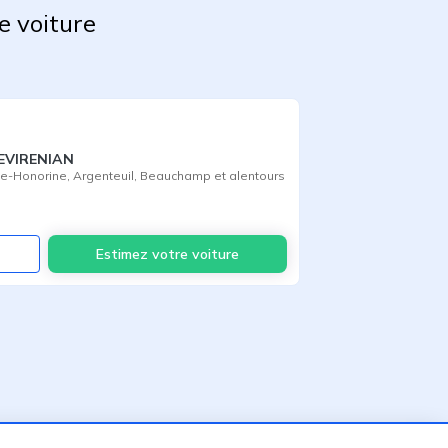
e voiture
EVIRENIAN
te-Honorine
,
Argenteuil
,
Beauchamp
et alentours
Voir
Estimez votre voiture