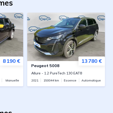
rmes
8 190 €
13 780 €
Peugeot
5008
Allure
-
1.2 PureTech 130 EAT8
Manuelle
2021
150044
km
Essence
Automatique