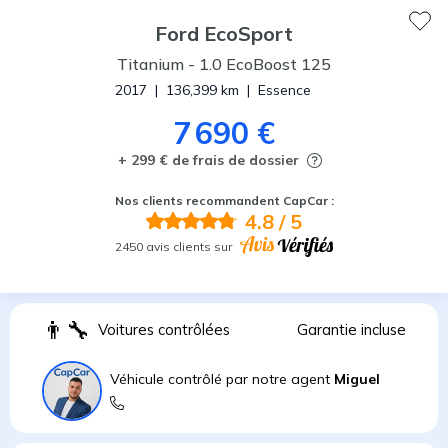
Ford
EcoSport
Titanium
-
1.0 EcoBoost 125
2017
|
136,399
km
|
Essence
7 690 €
+ 299 € de frais de dossier
Nos clients recommandent CapCar :
4.8
/ 5
2450 avis clients sur
👨
Voitures contrôlées
Garantie incluse
Véhicule contrôlé par notre agent
Miguel