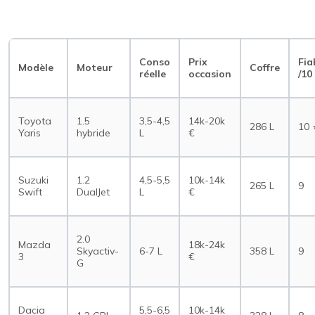
Conso
Prix
Fia
Modèle
Moteur
Coffre
réelle
occasion
/10
Toyota
1.5
3,5-4,5
14k-20k
286 L
10 
Yaris
hybride
L
€
Suzuki
1.2
4,5-5,5
10k-14k
265 L
9
Swift
DualJet
L
€
2.0
Mazda
18k-24k
Skyactiv-
6-7 L
358 L
9
3
€
G
Dacia
5,5-6,5
10k-14k