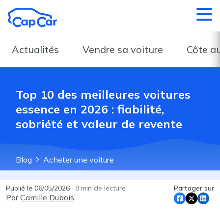
Aller au contenu principal
Actualités
Vendre sa voiture
Côte a
Top 10 des meilleures voitures
essence en 2026 : fiabilité,
sobriété et valeur de revente
Blog
Acheter une voiture
Publié le
06/05/2026
·
8
min de lecture
Partager sur
Par
Camille Dubois