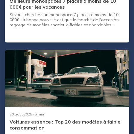
Meilleurs monospaces 7 places à moins de 10
000€ pour les vacances
Si vous cherchez un monospace 7 places à moins de 10
000€, la bonne nouvelle est que le marché de l'occasion
regorge de modèles spacieux, fiables et abordables.
Renault Grand Scenic, Peugeot 5008, Citroën Grand C4
Picasso... autant de références éprouvées qui ont fait
leurs preuves sur des milliers de kilomètres de route des
vacances. Encore faut-il savoir lesquels choisir, quelles
générations éviter et quels points vérifier avant de signer.
Dans cet article, nous avons sélectionné les meilleures
options disponibles dans ce budget, avec leurs points
forts, leur capacité de coffre et leur niveau de fiabilité.
20 août 2025
· 5 min
Voitures essence : Top 20 des modèles à faible
consommation