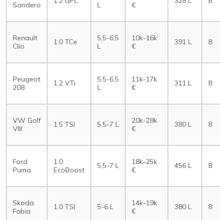
1.2 GPL
328 L
8
Sandero
L
€
Renault
5,5-6,5
10k-16k
1.0 TCe
391 L
8
Clio
L
€
Peugeot
5,5-6,5
11k-17k
1.2 VTi
311 L
8
208
L
€
VW Golf
20k-28k
1.5 TSI
5,5-7 L
380 L
8
VIII
€
Ford
1.0
18k-25k
5,5-7 L
456 L
8
Puma
EcoBoost
€
Skoda
14k-19k
1.0 TSI
5-6 L
380 L
8
Fabia
€