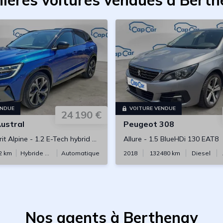
ières voitures vendues à Bert
ENDUE
VOITURE VENDUE
24 190 €
ustral
Peugeot
308
it Alpine
-
1.2 E-Tech hybrid 200 Xtronic
Allure
-
1.5 BlueHDi 130 EAT8
2
km
Hybride essence
Automatique
2018
132480
km
Diesel
Nos agents à Berthenay