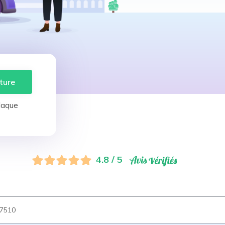
ture
laque
4.8 / 5
7510