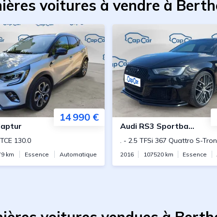
ières voitures à vendre à Bert
14 990 €
aptur
Audi
RS3 Sportback
 TCE 130.0
.
-
2.5 TFSi 367 Quattro S-Tron
79
km
Essence
Automatique
2016
107520
km
Essence