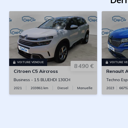
Dern
VOITURE VENDUE
VOITURE V
8 490 €
Citroen
C5 Aircross
Renault
A
Business
-
1.5 BLUEHDI 130CH
Techno Espr
2021
203861
km
Diesel
Manuelle
2023
6675