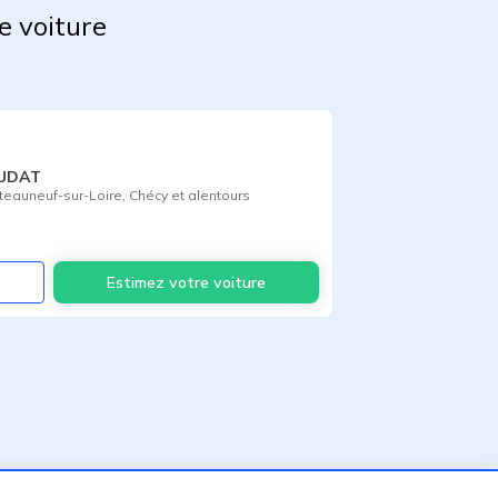
e voiture
AUDAT
teauneuf-sur-Loire
,
Chécy
et alentours
Voir
Estimez votre voiture