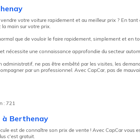
thenay
vendre votre voiture rapidement et au meilleur prix ? En tant
 la main sur votre prix.
ormal que de vouloir le faire rapidement, simplement et en tou
 et nécessite une connaissance approfondie du secteur automo
an administratif, ne pas être embêté par les visites, les deman
 accompagner par un professionnel. Avec CapCar, pas de mauvais
n : 721
e à Berthenay
le est de connaître son prix de vente ! Avec CapCar vous esti
s c'est gratuit.