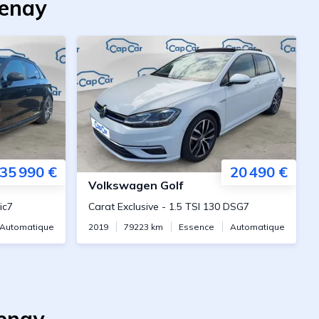
henay
35 990 €
20 490 €
Volkswagen
Golf
ic7
Carat Exclusive
-
1.5 TSI 130 DSG7
Automatique
2019
79223
km
Essence
Automatique