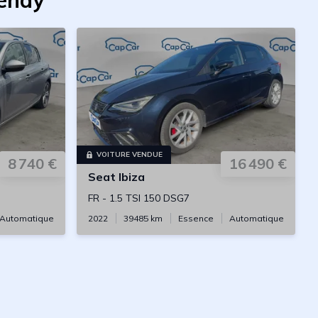
henay
VOITURE VENDUE
8 740 €
16 490 €
Seat
Ibiza
FR
-
1.5 TSI 150 DSG7
Automatique
2022
39485
km
Essence
Automatique