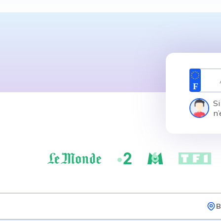
Si
n’
B