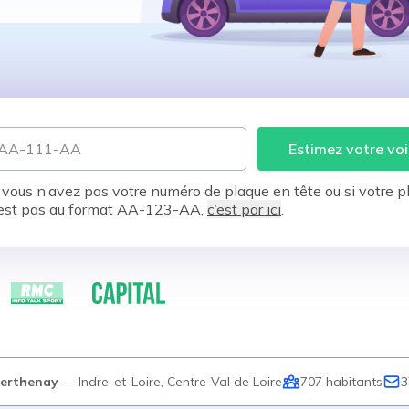
Estimez votre voi
 vous n’avez pas votre numéro de plaque en tête ou si votre p
est pas au format AA-123-AA,
c’est par ici
.
erthenay
—
Indre-et-Loire
,
Centre-Val de Loire
707
habitants
3