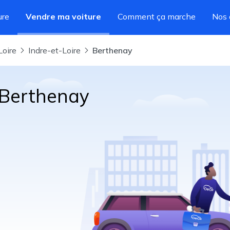
ure
Vendre ma voiture
Comment ça marche
Nos 
Loire
Indre-et-Loire
Berthenay
 Berthenay