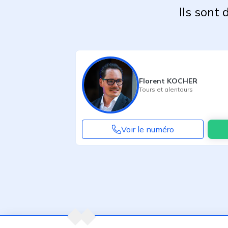
Ils sont
Florent KOCHER
Tours
et alentours
Voir le numéro
Agent suivant