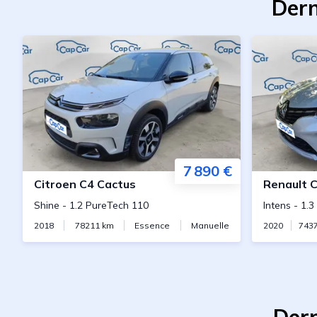
Dern
7 890 €
Citroen
C4 Cactus
Renault
C
Shine
-
1.2 PureTech 110
Intens
-
1.3
2018
78211
km
Essence
Manuelle
2020
743