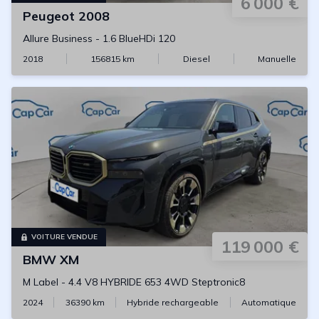
6 000 €
Peugeot
2008
Allure Business
-
1.6 BlueHDi 120
2018
156815
km
Diesel
Manuelle
VOITURE VENDUE
119 000 €
BMW
XM
M Label
-
4.4 V8 HYBRIDE 653 4WD Steptronic8
2024
36390
km
Hybride rechargeable
Automatique