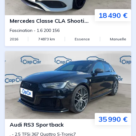
18 490 €
Mercedes
Classe CLA Shooting Brake
Fascination
-
1.6 200 156
2016
74873
km
Essence
Manuelle
35 990 €
Audi
RS3 Sportback
.
-
2.5 TFSi 367 Quattro S-Tronic7