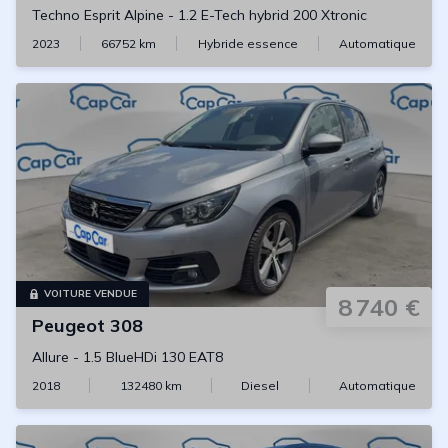
Techno Esprit Alpine
-
1.2 E-Tech hybrid 200 Xtronic
2023
66752
km
Hybride essence
Automatique
VOITURE VENDUE
8 740 €
Peugeot
308
Allure
-
1.5 BlueHDi 130 EAT8
2018
132480
km
Diesel
Automatique