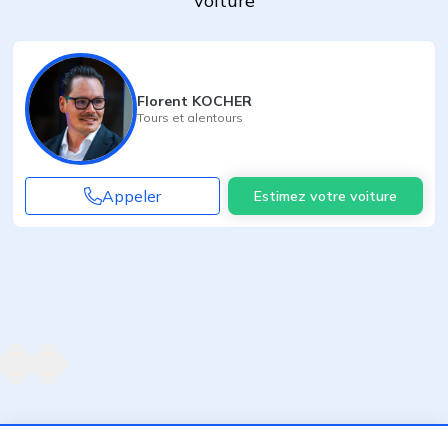
voiture
Florent KOCHER
Tours
et alentours
Appeler
Estimez votre voiture
Agent suivant
ent