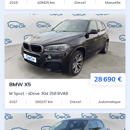
2019
109425
km
Diesel
Manuelle
28 690 €
BMW
X5
M Sport
-
xDrive 30d 258 BVA8
2017
150237
km
Diesel
Automatique