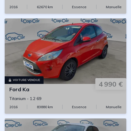
2016
62670
km
Essence
Manuelle
VOITURE VENDUE
4 990 €
Ford
Ka
Titanium
-
1.2 69
2016
83880
km
Essence
Manuelle