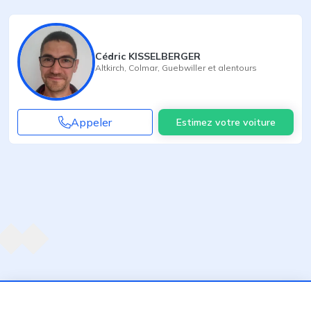
Cédric KISSELBERGER
Altkirch
,
Colmar
,
Guebwiller
et alentours
Appeler
Estimez votre voiture
Agent suivant
ent