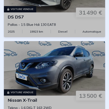
VOITURE VENDUE
31 490 €
DS
DS7
Pallas
-
1.5 Blue Hdi 130 EAT8
2025
19923
km
Diesel
Automatique
VOITURE VENDUE
13 500 €
Nissan
X-Trail
Tekna
-
1.6 DIG-T 163 2WD