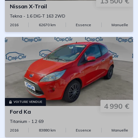
13 500 €
Nissan
X-Trail
Tekna
-
1.6 DIG-T 163 2WD
2016
62670
km
Essence
Manuelle
VOITURE VENDUE
4 990 €
Ford
Ka
Titanium
-
1.2 69
2016
83880
km
Essence
Manuelle