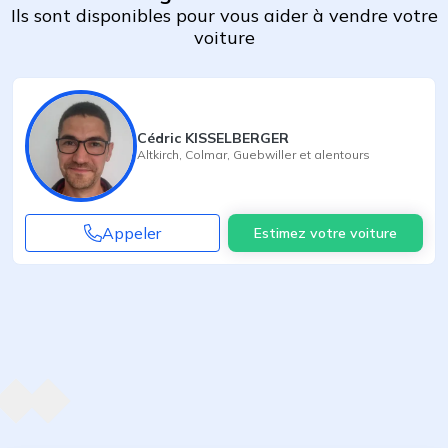
Ils sont disponibles pour vous aider à vendre votre
voiture
Cédric KISSELBERGER
Altkirch
,
Colmar
,
Guebwiller
et alentours
Appeler
Estimez votre voiture
Agent suivant
ent