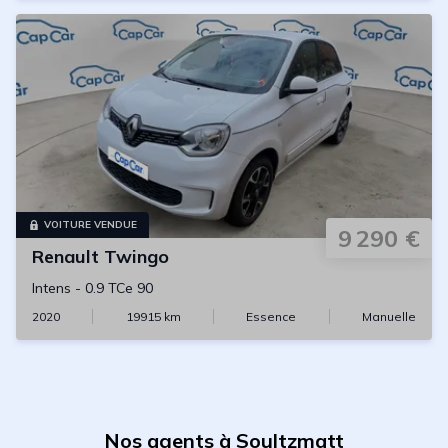
VOITURE VENDUE
9 290 €
Renault
Twingo
Intens
-
0.9 TCe 90
2020
19915
km
Essence
Manuelle
Nos agents à Soultzmatt