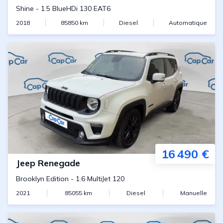
Shine
-
1.5 BlueHDi 130 EAT6
2018
85850
km
Diesel
Automatique
16 490 €
Jeep
Renegade
Brooklyn Edition
-
1.6 MultiJet 120
2021
85055
km
Diesel
Manuelle