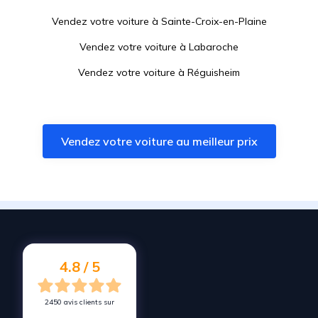
Vendez votre voiture à
Sainte-Croix-en-Plaine
Vendez votre voiture à
Labaroche
Vendez votre voiture à
Réguisheim
Vendez votre voiture à
Ingersheim
Vendez votre voiture à
Saint-Amarin
Vendez votre voiture au meilleur prix
Vendez votre voiture à
Orbey
Vendez votre voiture à
Pulversheim
Vendez votre voiture à
Staffelfelden
Vendez votre voiture à
Horbourg-Wihr
Vendez votre voiture à
Ensisheim
4.8 / 5
2450 avis clients sur