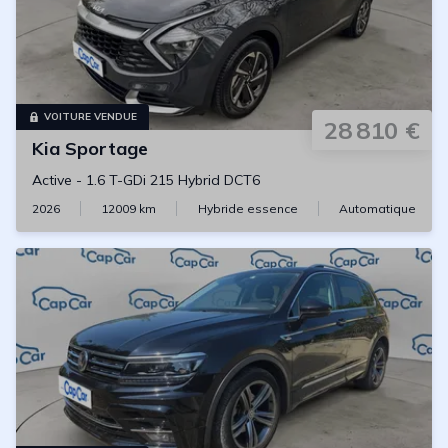
VOITURE VENDUE
28 810 €
Kia
Sportage
Active
-
1.6 T-GDi 215 Hybrid DCT6
2026
12009
km
Hybride essence
Automatique