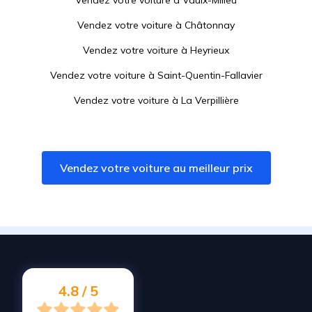
Vendez votre voiture à
Vaulx-Milieu
Vendez votre voiture à
Châtonnay
Vendez votre voiture à
Heyrieux
Vendez votre voiture à
Saint-Quentin-Fallavier
Vendez votre voiture à
La Verpillière
Vendez votre voiture à
Eyzin-Pinet
Vendez votre voiture à
L'Isle-d'Abeau
Vendez votre voiture au meilleur prix
Vendez votre voiture à
Estrablin
Vendez votre voiture à
Luzinay
Vendez votre voiture à
Frontonas
Vendez votre voiture à
Porte-des-Bonnevaux
Vendez votre voiture à
Bourgoin-Jallieu
4.8 / 5