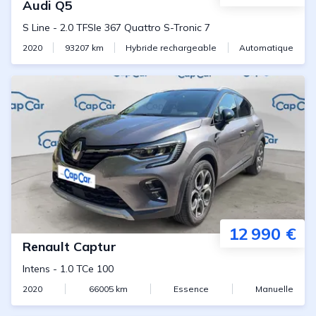
Audi
Q5
S Line
-
2.0 TFSIe 367 Quattro S-Tronic 7
2020
93207
km
Hybride rechargeable
Automatique
12 990 €
Renault
Captur
Intens
-
1.0 TCe 100
2020
66005
km
Essence
Manuelle