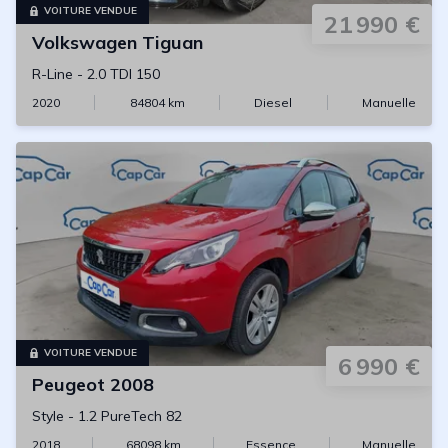
VOITURE VENDUE
21 990 €
Volkswagen
Tiguan
R-Line
-
2.0 TDI 150
2020
84804
km
Diesel
Manuelle
VOITURE VENDUE
6 990 €
Peugeot
2008
Style
-
1.2 PureTech 82
2018
68098
km
Essence
Manuelle