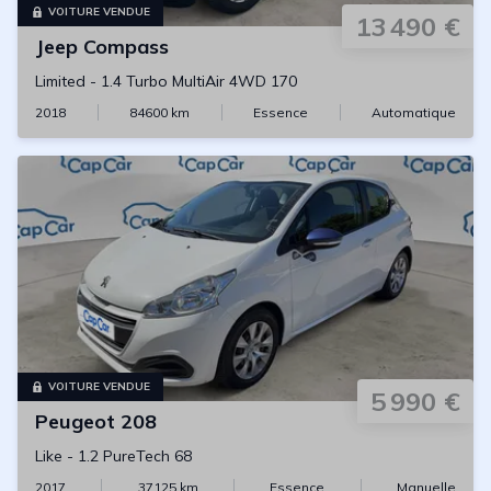
VOITURE VENDUE
13 490 €
Jeep
Compass
Limited
-
1.4 Turbo MultiAir 4WD 170
2018
84600
km
Essence
Automatique
VOITURE VENDUE
5 990 €
Peugeot
208
Like
-
1.2 PureTech 68
2017
37125
km
Essence
Manuelle