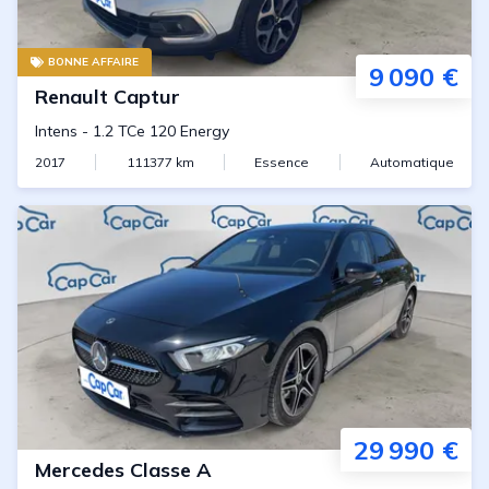
BONNE AFFAIRE
9 090 €
Renault
Captur
Intens
-
1.2 TCe 120 Energy
2017
111377
km
Essence
Automatique
29 990 €
Mercedes
Classe A