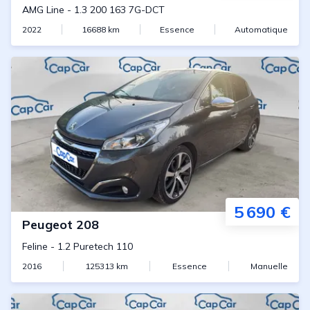
AMG Line
-
1.3 200 163 7G-DCT
2022
16688
km
Essence
Automatique
5 690 €
Peugeot
208
Feline
-
1.2 Puretech 110
2016
125313
km
Essence
Manuelle