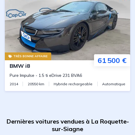
TRÈS BONNE AFFAIRE
61 500 €
BMW
i8
Pure Impulse
-
1.5 ti eDrive 231 BVA6
2014
20550
km
Hybride rechargeable
Automatique
Dernières voitures vendues à La Roquette-
sur-Siagne