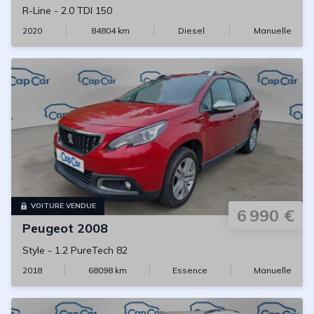
R-Line
-
2.0 TDI 150
2020
84804
km
Diesel
Manuelle
VOITURE VENDUE
6 990 €
Peugeot
2008
Style
-
1.2 PureTech 82
2018
68098
km
Essence
Manuelle