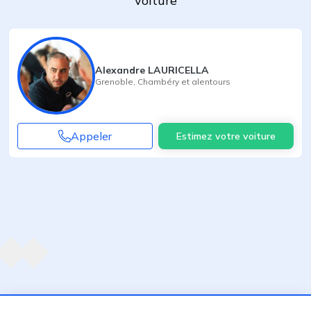
voiture
Alexandre LAURICELLA
Grenoble
,
Chambéry
et alentours
Appeler
Estimez votre voiture
Agent suivant
ent