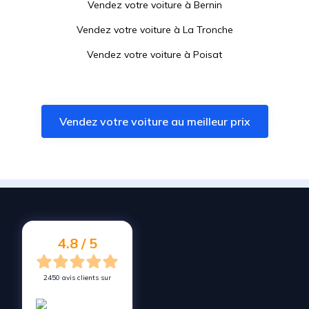
Vendez votre voiture à
Bernin
Vendez votre voiture à
La Tronche
Vendez votre voiture à
Poisat
Vendez votre voiture à
Eybens
Vendez votre voiture à
Crolles
Vendez votre voiture au meilleur prix
Vendez votre voiture à
Grenoble
Vendez votre voiture à
Froges
Vendez votre voiture à
Vaulnaveys-le-Haut
Vendez votre voiture à
Saint-Martin-le-Vinoux
Vendez votre voiture à
Brié-et-Angonnes
4.8 / 5
2450 avis clients sur