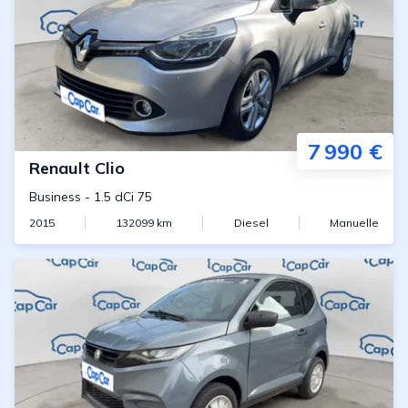
7 990 €
Renault
Clio
Business
-
1.5 dCi 75
2015
132099
km
Diesel
Manuelle