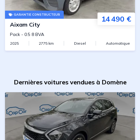
GARANTIE CONSTRUCTEUR
14 490 €
Aixam
City
Pack
-
0.5 8 BVA
2025
2775
km
Diesel
Automatique
Dernières voitures vendues à Domène