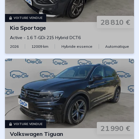
VOITURE VENDUE
28 810 €
Kia
Sportage
Active
-
1.6 T-GDi 215 Hybrid DCT6
2026
12009
km
Hybride essence
Automatique
VOITURE VENDUE
21 990 €
Volkswagen
Tiguan