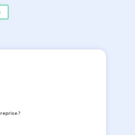
e
reprise ?