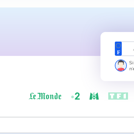
Si
n’