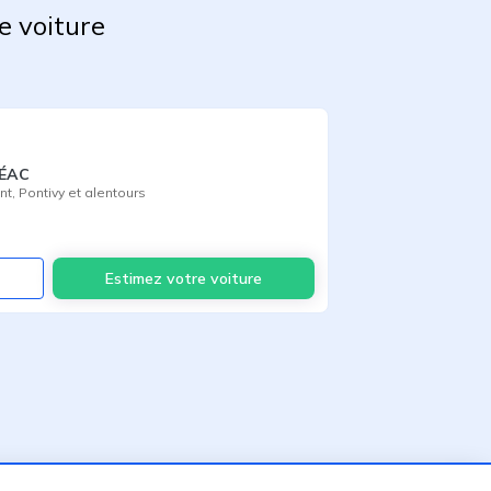
e voiture
RÉAC
nt
,
Pontivy
et alentours
Voir
Estimez votre voiture