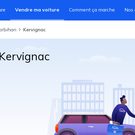
ure
Vendre ma voiture
Comment ça marche
Nos 
Morbihan
Kervignac
 Kervignac