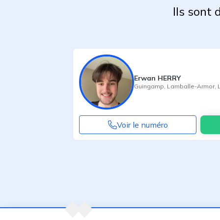
Ils sont
Erwan HERRY
Guingamp
,
Lamballe-Armor
,
Voir le numéro
Agent suivant