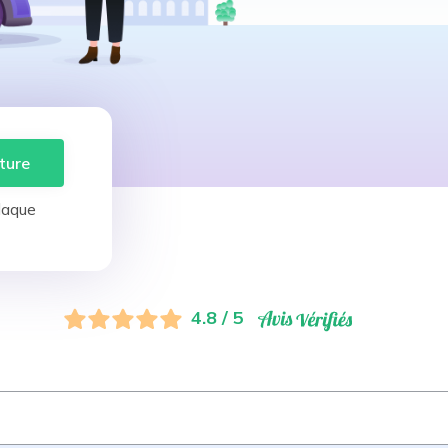
ture
laque
4.8 / 5