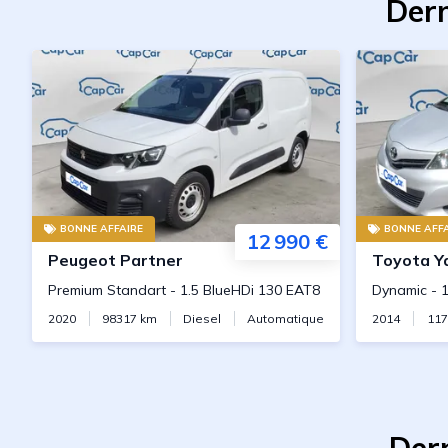
Dern
BONNE AFFAIRE
BONNE AFFA
12 990 €
Peugeot
Partner
Toyota
Y
Premium Standart
-
1.5 BlueHDi 130 EAT8
Dynamic
-
1
2020
98317
km
Diesel
Automatique
2014
11