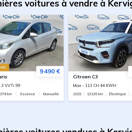
ières voitures à vendre à Kerv
IRE
9 490 €
aris
Citroen
C3
.3 VVTi 99
Max
-
113 CH 44 KWH
7378
km
Essence
Manuelle
2025
13135
km
Électrique