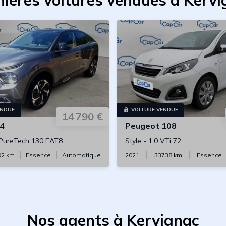
nières voitures vendues à Kervi
ENDUE
VOITURE VENDUE
14 790 €
4
Peugeot
108
 PureTech 130 EAT8
Style
-
1.0 VTi 72
92
km
Essence
Automatique
2021
33738
km
Essence
Nos agents à Kervignac