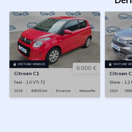
Der
VOITURE VENDUE
VOITURE V
6 000 €
Citroen
C1
Citroen
C
Feel
-
1.0 VTi 72
Shine
-
1.2
2019
84535
km
Essence
Manuelle
2023
289