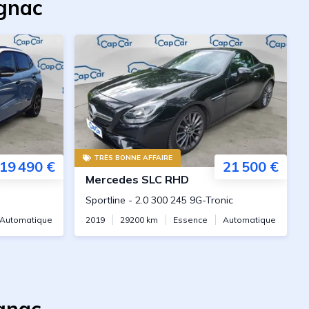
ignac
TRÈS BONNE AFFAIRE
19 490 €
21 500 €
Mercedes
SLC RHD
Sportline
-
2.0 300 245 9G-Tronic
Automatique
2019
29200
km
Essence
Automatique