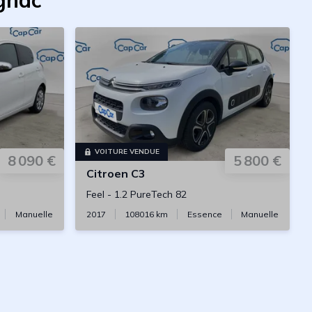
gnac
VOITURE VENDUE
8 090 €
5 800 €
Citroen
C3
Feel
-
1.2 PureTech 82
Manuelle
2017
108016
km
Essence
Manuelle