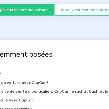
Je veux vendre ma voiture
Je veux estimer ma voitur
uemment posées
?
 sa voiture avec CapCar ?
rvice de vente à particuliers CapCar, le rachat Cash et la 
icule avec CapCar
de mon véhicule ?