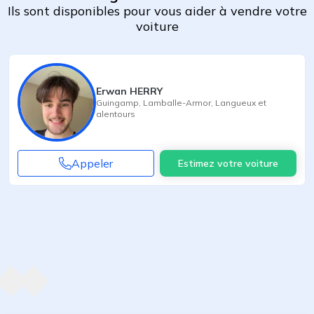
Ils sont disponibles pour vous aider à vendre votre
voiture
Erwan HERRY
Guingamp
,
Lamballe-Armor
,
Langueux
et
alentours
Appeler
Estimez votre voiture
Agent suivant
ent