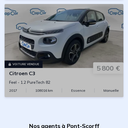
VOITURE VENDUE
5 800 €
Citroen
C3
Feel
-
1.2 PureTech 82
2017
108016
km
Essence
Manuelle
Nos agents à Pont-Scorff