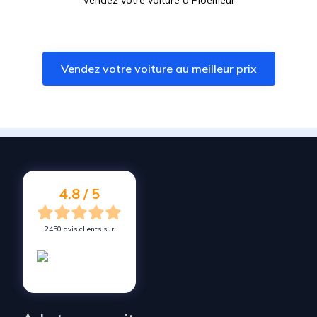
Vendez votre voiture à
Ploemeur
Vendez votre voiture à
Inzinzac-Lochrist
Vendez votre voiture à
Mellac
Vendez votre voiture au meilleur prix
Vendez votre voiture à
Larmor-Plage
Vendez votre voiture à
Locmiquélic
Vendez votre voiture à
Kervignac
Vendez votre voiture à
Port-Louis
Vendez votre voiture à
Riantec
4.8 / 5
2450 avis clients sur