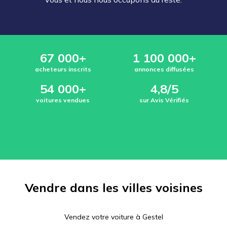
67 000+
1 100 000+
acheteurs inscrits
annonces diffusées
54 000+
4,8/5
voitures vendues
sur Avis Vérifiés
Vendre dans les villes voisines
Vendez votre voiture à
Gestel