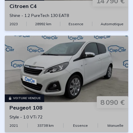
14 790 €
Citroen
C4
Shine
-
1.2 PureTech 130 EAT8
2023
28992
km
Essence
Automatique
VOITURE VENDUE
8 090 €
Peugeot
108
Style
-
1.0 VTi 72
2021
33738
km
Essence
Manuelle