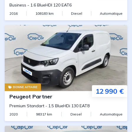
Business
-
1.6 BlueHDI 120 EAT6
2016
108183
km
Diesel
Automatique
BONNE AFFAIRE
12 990 €
Peugeot
Partner
Premium Standart
-
1.5 BlueHDi 130 EAT8
2020
98317
km
Diesel
Automatique