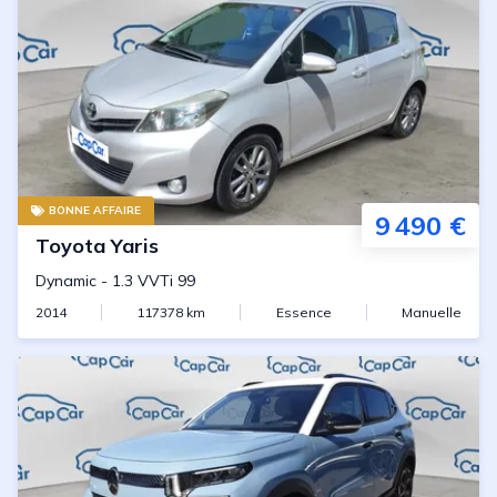
BONNE AFFAIRE
9 490 €
Toyota
Yaris
Dynamic
-
1.3 VVTi 99
2014
117378
km
Essence
Manuelle