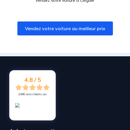
Vendez votre voiture à
Cléguer
Vendez votre voiture à
Plouhinec
Vendez votre voiture à
Inzinzac-Lochrist
Vendez votre voiture au meilleur prix
Vendez votre voiture à
Guidel
Vendez votre voiture à
Languidic
Vendez votre voiture à
Rédené
Vendez votre voiture à
Landévant
Vendez votre voiture à
Étel
4.8 / 5
2450 avis clients sur