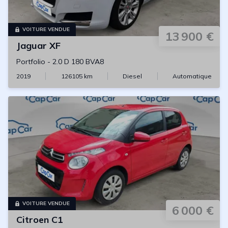
VOITURE VENDUE
13 900 €
Jaguar
XF
Portfolio
-
2.0 D 180 BVA8
2019
126105
km
Diesel
Automatique
VOITURE VENDUE
6 000 €
Citroen
C1