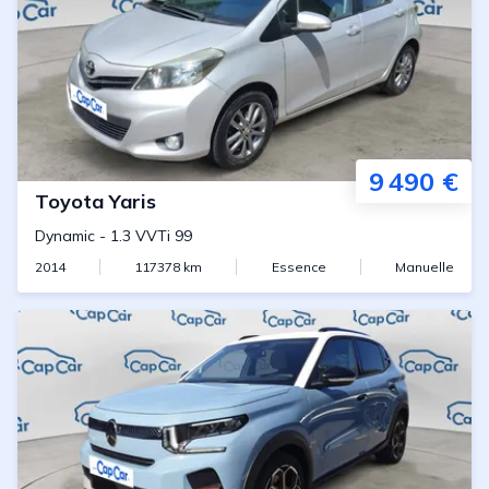
9 490 €
Toyota
Yaris
Dynamic
-
1.3 VVTi 99
2014
117378
km
Essence
Manuelle