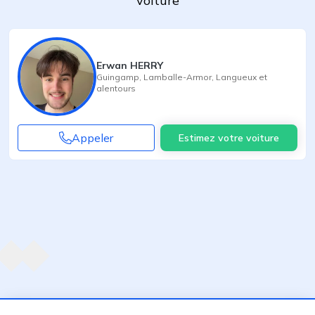
voiture
Erwan HERRY
Guingamp
,
Lamballe-Armor
,
Langueux
et
alentours
Appeler
Estimez votre voiture
Agent suivant
ent