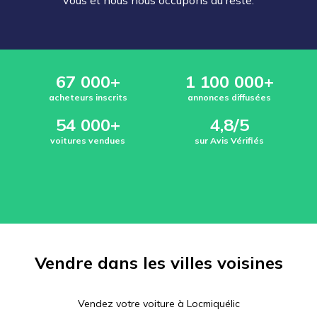
vous et nous nous occupons du reste.
67 000+
1 100 000+
acheteurs inscrits
annonces diffusées
54 000+
4,8/5
voitures vendues
sur Avis Vérifiés
Vendre dans les villes voisines
Vendez votre voiture à
Locmiquélic