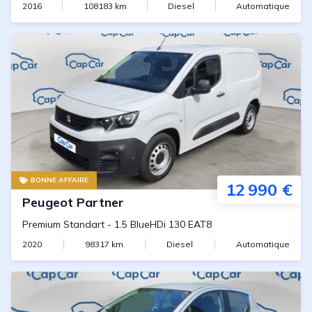
2016
108183
km
Diesel
Automatique
BONNE AFFAIRE
12 990 €
Peugeot
Partner
Premium Standart
-
1.5 BlueHDi 130 EAT8
2020
98317
km
Diesel
Automatique