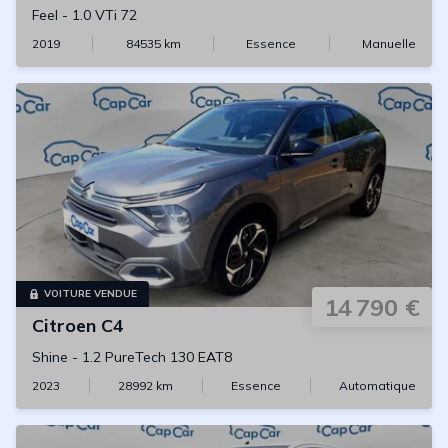
Feel
-
1.0 VTi 72
2019
84535
km
Essence
Manuelle
VOITURE VENDUE
14 790 €
Citroen
C4
Shine
-
1.2 PureTech 130 EAT8
2023
28992
km
Essence
Automatique