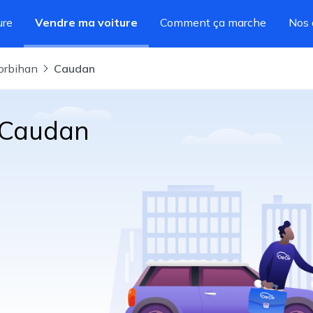
ure
Vendre ma voiture
Comment ça marche
Nos 
Morbihan
Caudan
à Caudan