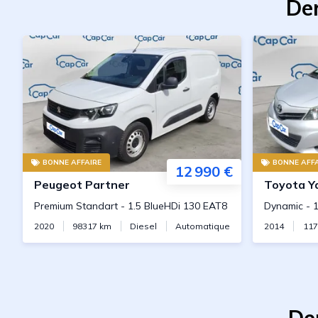
Der
BONNE AFFAIRE
BONNE AFFA
12 990 €
Peugeot
Partner
Toyota
Y
Premium Standart
-
1.5 BlueHDi 130 EAT8
Dynamic
-
1
2020
98317
km
Diesel
Automatique
2014
11