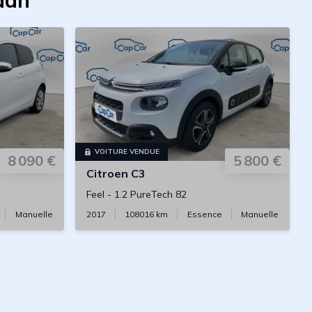
dan
VOITURE VENDUE
8 090 €
5 800 €
Citroen
C3
Feel
-
1.2 PureTech 82
Manuelle
2017
108016
km
Essence
Manuelle