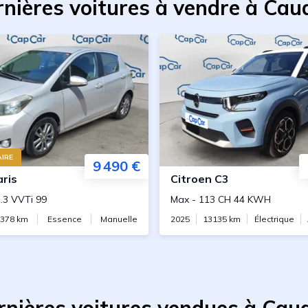
nières voitures à vendre à Ca
IRE
9 490 €
aris
Citroen
C3
.3 VVTi 99
Max
-
113 CH 44 KWH
7378
km
Essence
Manuelle
2025
13135
km
Électrique