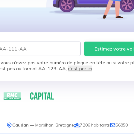
Estimez votre voi
 vous n’avez pas votre numéro de plaque en tête ou si votre p
est pas au format AA-123-AA,
c’est par ici
.
Caudan
—
Morbihan
,
Bretagne
7 206
habitants
56850