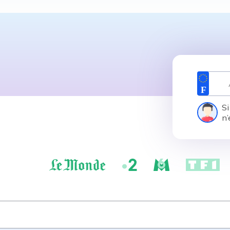
Si
n’