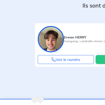
Ils sont
Erwan HERRY
Guingamp
,
Lamballe-Armor
,
Voir le numéro
Agent suivant