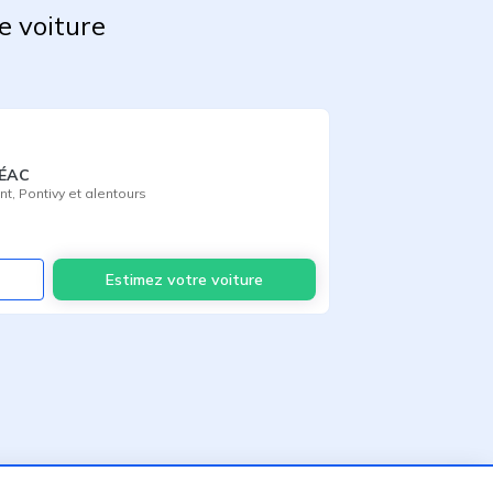
e voiture
RÉAC
nt
,
Pontivy
et alentours
Voir
Estimez votre voiture