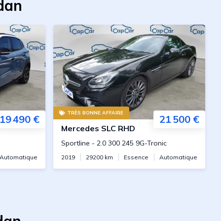
udan
TRÈS BONNE AFFAIRE
19 490 €
21 500 €
Mercedes
SLC RHD
Sportline
-
2.0 300 245 9G-Tronic
Automatique
2019
29200
km
Essence
Automatique