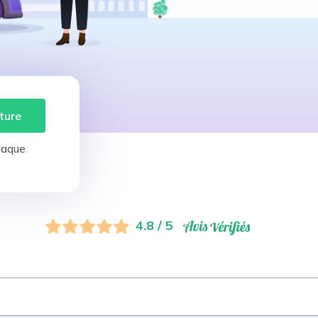
ture
laque
4.8 / 5