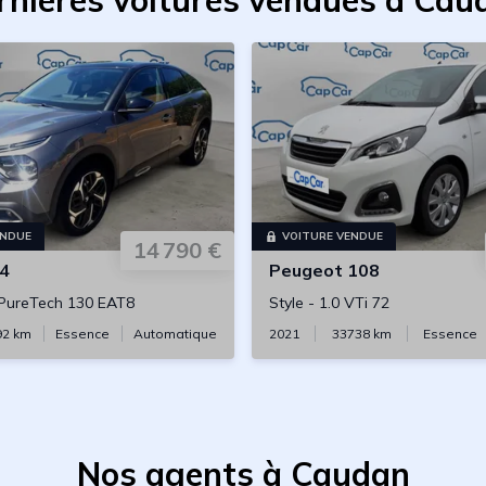
rnières voitures vendues à Cau
ENDUE
VOITURE VENDUE
14 790 €
4
Peugeot
108
 PureTech 130 EAT8
Style
-
1.0 VTi 72
92
km
Essence
Automatique
2021
33738
km
Essence
Nos agents à Caudan