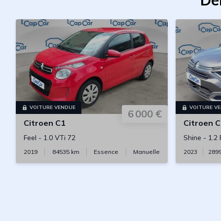
De
VOITURE VENDUE
VOITURE V
6 000 €
Citroen
C1
Citroen
C
Feel
-
1.0 VTi 72
Shine
-
1.2
2019
84535
km
Essence
Manuelle
2023
289