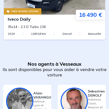
TRÈS BONNE AFFAIRE
16 490 €
Iveco
Daily
35s14
-
2.3 D Turbo 136
2019
118318
km
Diesel
Manuelle
Nos agents à Vesseaux
Ils sont disponibles pour vous aider à vendre votre
voiture
Sebastien
Alain
DENOLF
VARANGUE
Aubenas
,
Valence
,
Cruas
,
Lyon
et
Meysse
et