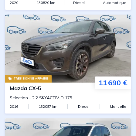
2020
130820
km
Diesel
Automatique
TRÈS BONNE AFFAIRE
11 690 €
Mazda
CX-5
Selection
-
2.2 SKYACTIV-D 175
2016
132087
km
Diesel
Manuelle