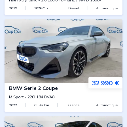
Hse R-Dynamic
-
2.0 180.0 Td4 MHEV AWD 180cv
2019
102671
km
Diesel
Automatique
32 990 €
BMW
Serie 2 Coupe
M Sport
-
220i 184 BVA8
2022
73542
km
Essence
Automatique