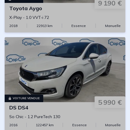
9 190 €
Toyota
Aygo
X-Play
-
1.0 VVT-i 72
2018
22913
km
Essence
Manuelle
VOITURE VENDUE
5 990 €
DS
DS4
So Chic
-
1.2 PureTech 130
2016
122457
km
Essence
Manuelle