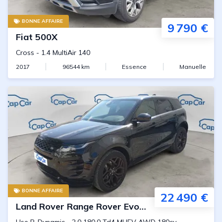
BONNE AFFAIRE
9 790 €
Fiat
500X
Cross
-
1.4 MultiAir 140
2017
96544
km
Essence
Manuelle
BONNE AFFAIRE
22 490 €
Land Rover
Range Rover Evoque