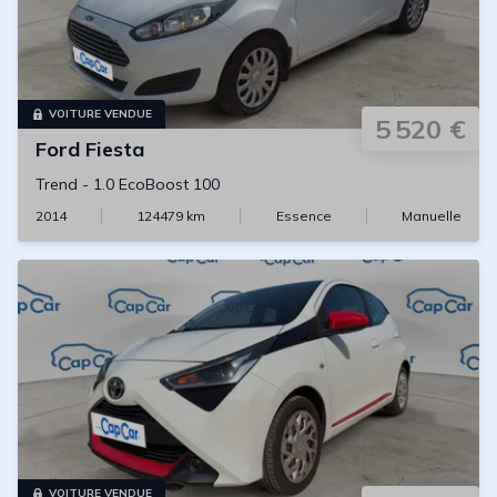
VOITURE VENDUE
5 520 €
Ford
Fiesta
Trend
-
1.0 EcoBoost 100
2014
124479
km
Essence
Manuelle
VOITURE VENDUE