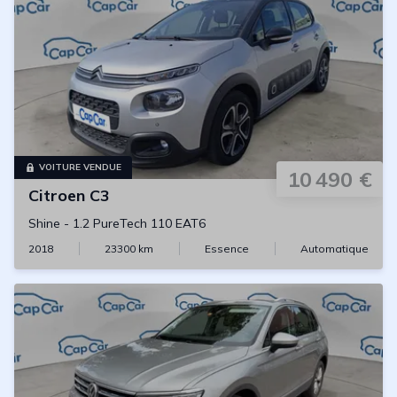
VOITURE VENDUE
10 490 €
Citroen
C3
Shine
-
1.2 PureTech 110 EAT6
2018
23300
km
Essence
Automatique