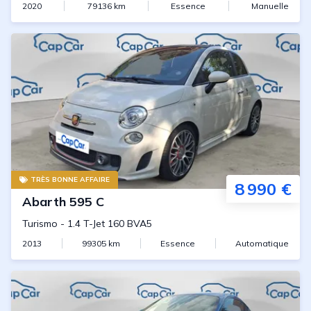
2020
79136
km
Essence
Manuelle
TRÈS BONNE AFFAIRE
8 990 €
Abarth
595 C
Turismo
-
1.4 T-Jet 160 BVA5
2013
99305
km
Essence
Automatique