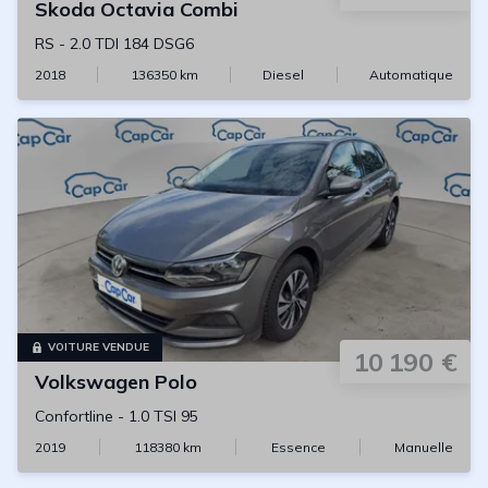
Skoda
Octavia Combi
RS
-
2.0 TDI 184 DSG6
2018
136350
km
Diesel
Automatique
VOITURE VENDUE
10 190 €
Volkswagen
Polo
Confortline
-
1.0 TSI 95
2019
118380
km
Essence
Manuelle