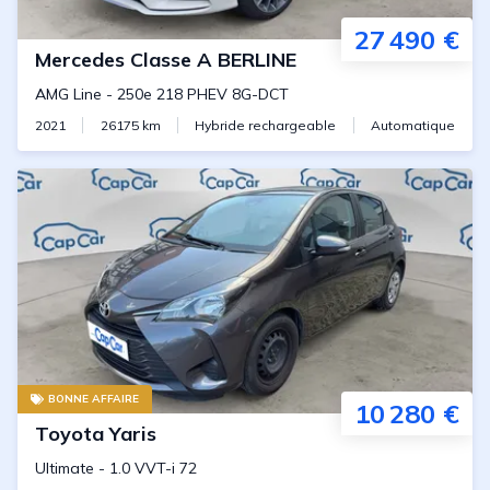
27 490 €
Mercedes
Classe A BERLINE
AMG Line
-
250e 218 PHEV 8G-DCT
2021
26175
km
Hybride rechargeable
Automatique
BONNE AFFAIRE
10 280 €
Toyota
Yaris
Ultimate
-
1.0 VVT-i 72