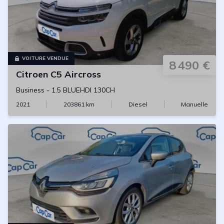
VOITURE VENDUE
8 490 €
Citroen
C5 Aircross
Business
-
1.5 BLUEHDI 130CH
2021
203861
km
Diesel
Manuelle