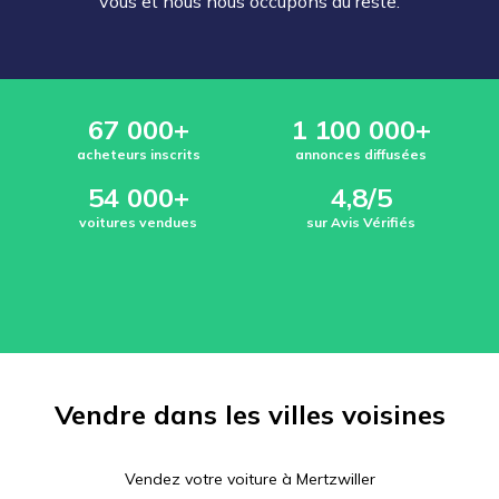
vous et nous nous occupons du reste.
67 000+
1 100 000+
acheteurs inscrits
annonces diffusées
54 000+
4,8/5
voitures vendues
sur Avis Vérifiés
Vendre dans les villes voisines
Vendez votre voiture à
Mertzwiller