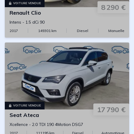
VOITURE VENDUE
8 290 €
Renault
Clio
Intens
-
1.5 dCi 90
2017
149301
km
Diesel
Manuelle
VOITURE VENDUE
17 790 €
Seat
Ateca
Xcellence
-
2.0 TDI 190 4Motion DSG7
2017
111195
km
Diesel
Automatique