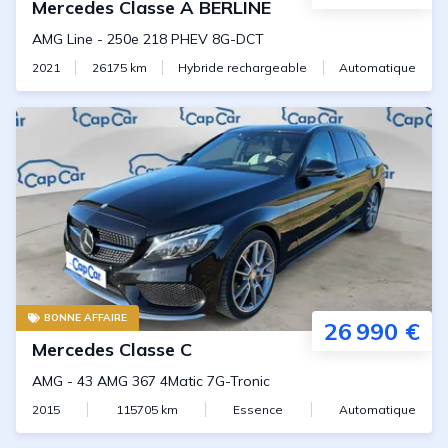
Mercedes
Classe A BERLINE
AMG Line
-
250e 218 PHEV 8G-DCT
2021
26175
km
Hybride rechargeable
Automatique
BONNE AFFAIRE
26 990 €
Mercedes
Classe C
AMG
-
43 AMG 367 4Matic 7G-Tronic
2015
115705
km
Essence
Automatique