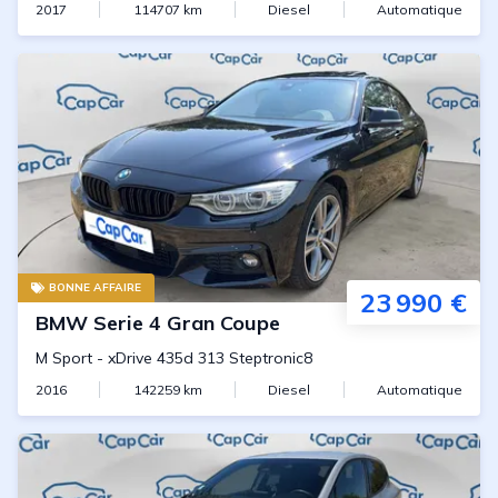
2017
114707
km
Diesel
Automatique
BONNE AFFAIRE
23 990 €
BMW
Serie 4 Gran Coupe
M Sport
-
xDrive 435d 313 Steptronic8
2016
142259
km
Diesel
Automatique