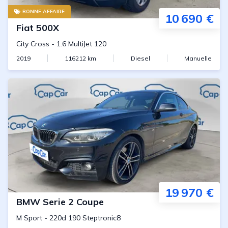
BONNE AFFAIRE
10 690 €
Fiat
500X
City Cross
-
1.6 MultiJet 120
2019
116212
km
Diesel
Manuelle
19 970 €
BMW
Serie 2 Coupe
M Sport
-
220d 190 Steptronic8