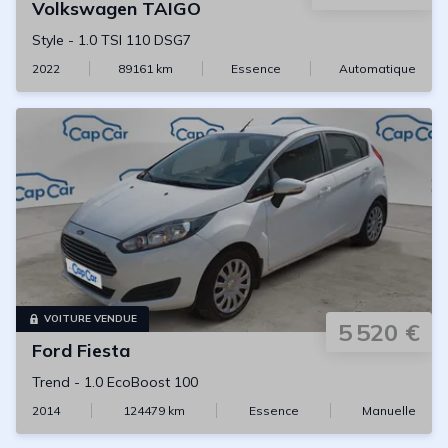
Volkswagen
TAIGO
Style
-
1.0 TSI 110 DSG7
2022
89161
km
Essence
Automatique
VOITURE VENDUE
5 520 €
Ford
Fiesta
Trend
-
1.0 EcoBoost 100
2014
124479
km
Essence
Manuelle