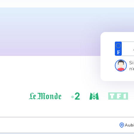
Si
n’
Aub