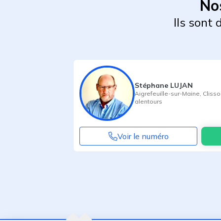
No
Ils sont
Stéphane LUJAN
Aigrefeuille-sur-Maine
,
Clisso
alentours
Voir le numéro
Agent suivant