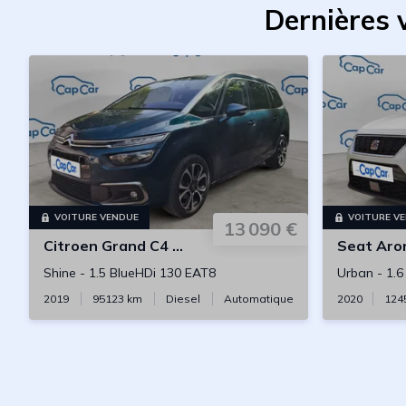
Dernières 
VOITURE VENDUE
VOITURE V
13 090 €
Citroen
Grand C4 SpaceTourer
Seat
Aro
Shine
-
1.5 BlueHDi 130 EAT8
Urban
-
1.6
2019
95123
km
Diesel
Automatique
2020
124