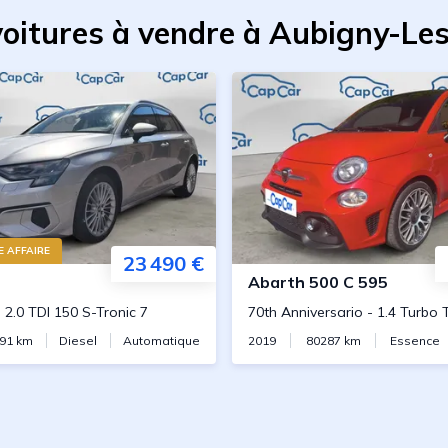
voitures à vendre à Aubigny-Le
 AFFAIRE
23 490 €
Abarth
500 C 595
-
2.0 TDI 150 S-Tronic 7
70th Anniversario
-
1.4 Turbo 
91
km
Diesel
Automatique
2019
80287
km
Essence