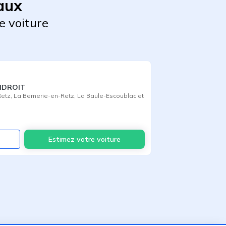
aux
e voiture
NDROIT
etz
,
La Bernerie-en-Retz
,
La Baule-Escoublac
et
Voir
Estimez votre voiture