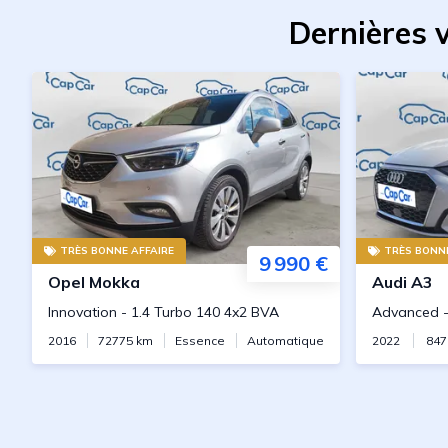
Dernières 
TRÈS BONNE AFFAIRE
TRÈS BONNE
9 990 €
Opel
Mokka
Audi
A3
Innovation
-
1.4 Turbo 140 4x2 BVA
Advanced
2016
72775
km
Essence
Automatique
2022
847