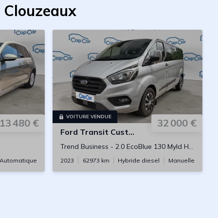
s Clouzeaux
VOITURE VENDUE
13 480 €
32 000 €
Ford
Transit Custom Combi TPMR
Trend Business
-
2.0 EcoBlue 130 Myld Hybride
Automatique
2023
62973
km
Hybride diesel
Manuelle