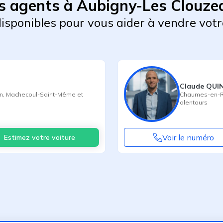
s agents à Aubigny-Les Clouze
 disponibles pour vous aider à vendre votr
Claude QUI
n
,
Machecoul-Saint-Même
et
Chaumes-en-R
alentours
Voir le numéro
Estimez votre voiture