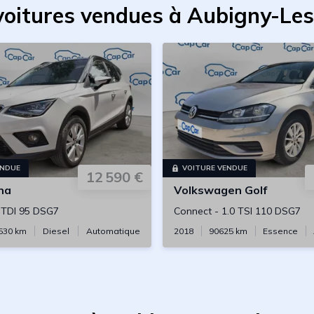
voitures vendues à Aubigny-Le
ENDUE
VOITURE VENDUE
12 590 €
na
Volkswagen
Golf
 TDI 95 DSG7
Connect
-
1.0 TSI 110 DSG7
530
km
Diesel
Automatique
2018
90625
km
Essence