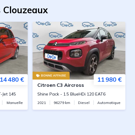
s Clouzeaux
BONNE AFFAIRE
14 480 €
11 980 €
Citroen
C3 Aircross
T-Jet 145
Shine Pack
-
1.5 BlueHDi 120 EAT6
Manuelle
2021
96279
km
Diesel
Automatique