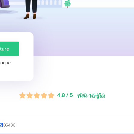
ture
laque
4.8 / 5
85430