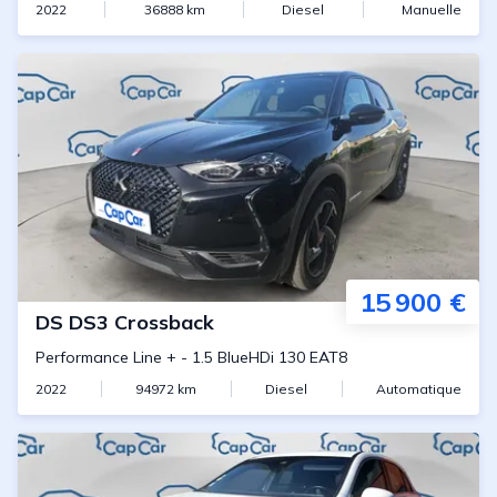
2022
36888
km
Diesel
Manuelle
15 900 €
DS
DS3 Crossback
Performance Line +
-
1.5 BlueHDi 130 EAT8
2022
94972
km
Diesel
Automatique