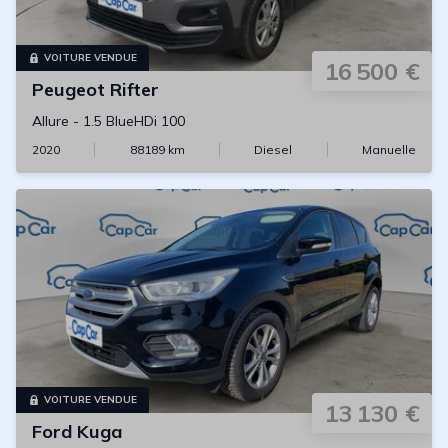
VOITURE VENDUE
16 500 €
Peugeot
Rifter
Allure
-
1.5 BlueHDi 100
2020
88189
km
Diesel
Manuelle
VOITURE VENDUE
13 130 €
Ford
Kuga