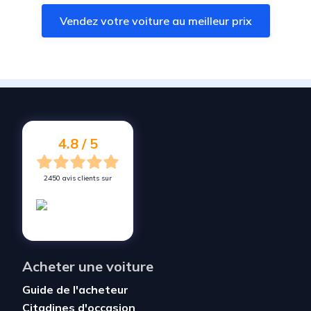
Vendez votre voiture à
Dompierre-sur-Yon
Vendez votre voiture au meilleur prix
Vendez votre voiture à
Les Achards
Vendez votre voiture à
Beaulieu-sous-la-Roche
Vendez votre voiture à
Longeville-sur-Mer
Vendez votre voiture à
Le Poiré-sur-Vie
Vendez votre voiture à
Talmont-Saint-Hilaire
4.8 / 5
2450 avis clients sur
Acheter une voiture
Guide de l'acheteur
Citadines d'occasion