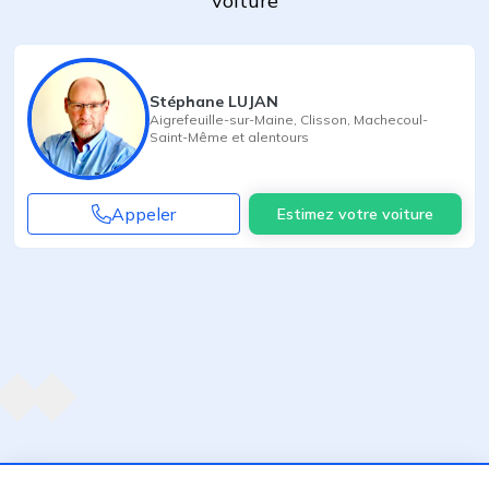
voiture
Stéphane LUJAN
Aigrefeuille-sur-Maine
,
Clisson
,
Machecoul-
Saint-Même
et alentours
Appeler
Estimez votre voiture
Agent suivant
ent