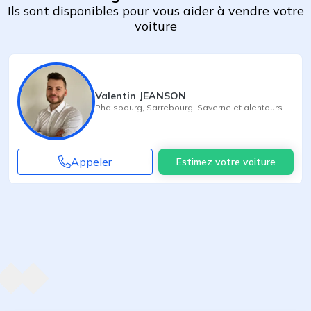
Ils sont disponibles pour vous aider à vendre votre
voiture
Valentin JEANSON
Phalsbourg
,
Sarrebourg
,
Saverne
et alentours
Appeler
Estimez votre voiture
Agent suivant
ent