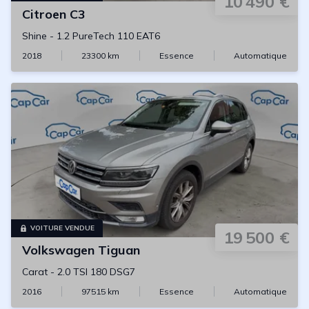
10 490 €
Citroen
C3
Shine
-
1.2 PureTech 110 EAT6
2018
23300
km
Essence
Automatique
VOITURE VENDUE
19 500 €
Volkswagen
Tiguan
Carat
-
2.0 TSI 180 DSG7
2016
97515
km
Essence
Automatique