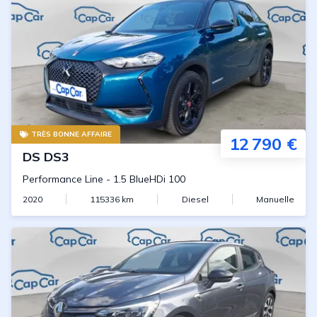
TRÈS BONNE AFFAIRE
12 790 €
DS
DS3
Performance Line
-
1.5 BlueHDi 100
2020
115336
km
Diesel
Manuelle